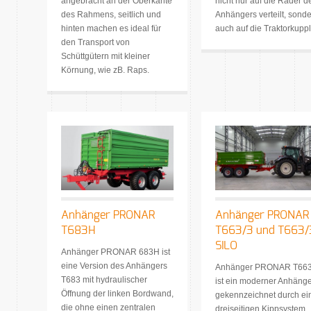
angebracht an der Oberkante
nicht nur auf die Räder d
des Rahmens, seitlich und
Anhängers verteilt, sond
hinten machen es ideal für
auch auf die Traktorkupp
den Transport von
Schüttgütern mit kleiner
Körnung, wie zB. Raps.
Anhänger PRONAR
Anhänger PRONAR
T683H
T663/3 und T663/
SILO
Anhänger PRONAR 683H ist
eine Version des Anhängers
Anhänger PRONAR T663
T683 mit hydraulischer
ist ein moderner Anhäng
Öffnung der linken Bordwand,
gekennzeichnet durch ei
die ohne einen zentralen
dreiseitigen Kippsystem,