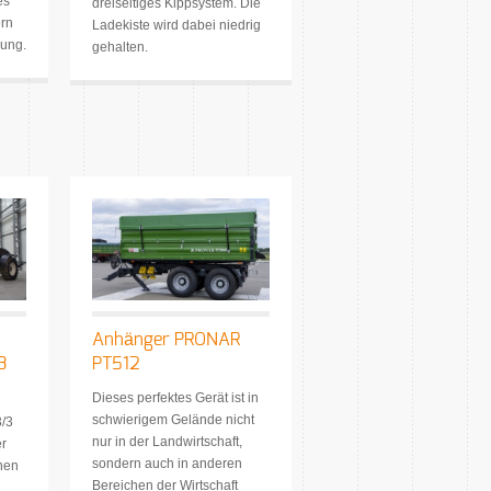
es
dreiseitiges Kippsystem. Die
ern
Ladekiste wird dabei niedrig
lung.
gehalten.
Anhänger PRONAR
3
PT512
Dieses perfektes Gerät ist in
schwierigem Gelände nicht
/3
nur in der Landwirtschaft,
er
sondern auch in anderen
nen
Bereichen der Wirtschaft