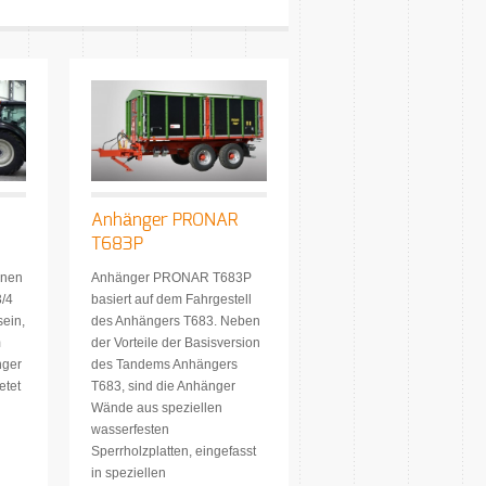
Anhänger PRONAR
T683P
inen
Anhänger PRONAR T683P
/4
basiert auf dem Fahrgestell
sein,
des Anhängers T683. Neben
m
der Vorteile der Basisversion
nger
des Tandems Anhängers
etet
T683, sind die Anhänger
Wände aus speziellen
wasserfesten
Sperrholzplatten, eingefasst
in speziellen