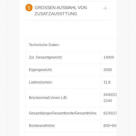
5
GROSSEN AUSWAHL VON
ZUSATZAUSSTTUNG
Technische Daten:
Zul. Gesamtgewicht:
14000
Eigengewicht:
3580
Ladevolumen:
11,8
4440/2190-
Brückenmaß innen L/B:
2240
Gesamtlänge/Gesamtbreite/Gesamthöhe:
6230/2390/2445
Bordwandhöhe:
600+600