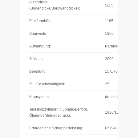
Blechdicke
5/2,5
(Bodendicke/Bordwanddicke):
Plattformhöhe:
1185
Spurweite:
1800
Aufhängung:
Parabelfederung
Stützlast:
2000
Bereifung:
15,0/70-18
Zul. Geschwindigkeit:
25
Kippsystem:
dreiseitig
Teleskopzylinder (Hublänge/erford.
1830/15L/200bar
Ölmenge/Betriebsdruck):
Erforderliche Schlepperleistung:
67,6/49,7