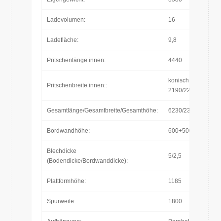
Ladevolumen:
16
Ladefläche:
9,8
Pritschenlänge innen:
4440
konisch:
Pritschenbreite innen::
2190/2240
Gesamtlänge/Gesamtbreite/Gesamthöhe:
6230/2390/3135
Bordwandhöhe:
600+500+500
Blechdicke
5/2,5
(Bodendicke/Bordwanddicke):
Plattformhöhe:
1185
Spurweite:
1800