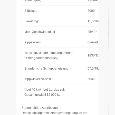
Aufhängung:
Parabelfederung
Stützlast:
2000
Bereifung:
15,0/70-18
Max. Geschwindigkeit:
25/40*
Kippsystem:
dreiseitig
Teleskopzylinder (Hublänge/erford.
1830/15L/200bar
Ölmenge/Betriebsdruck):
Erforderliche Schlepperleistung:
67,6/49,7
Kippwinkel rw./seitl.:
50/45
* bei 40 km/h beträgt das zul.
Gesamtgewicht 12 000 kg
Serienmäßige Ausrüstung:
Dreiseitenkipper mit Zentralverriegelung an drei