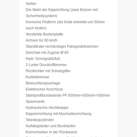
Seiten
Die Wahl der Kipprichtung (zwei Bolzen mit
Sicherheitssystem)
Konische Platform (die Kiste erbreitet um 50mm
nach hinten)
Verstärkte Bodenplatte
Achsen für 60 km/h
Standfester rechteckiger Fahrgestellrahmen
Deichsel mit Zugöse Ø 40
Hydr. Schrägstützfuß
2-Leiter Druckluftbremse
Rücklichter mit Schutzgitter
Kurbelbremse
Beleuchtungsanlage
Elektrischer Anschluss
Stahlprofilbordwände PF 600mm+500mm+500mm
Spannseile
Hydraulische Heckklappe
Kippeinrichtung mit Abschaltvorrichtung
Teleskopzylinder
Aufstiegsleiter und Bordstufen
Kornschieber in der Rückwand