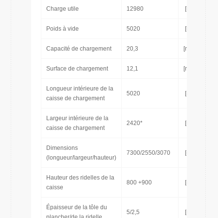
Charge utile
12980
[kg]
Poids à vide
5020
[kg]
Capacité de chargement
20,3
[m3]
Surface de chargement
12,1
[m2]
Longueur intérieure de la
5020
[mm]
caisse de chargement
Largeur intérieure de la
2420*
[mm]
caisse de chargement
Dimensions
7300/2550/3070
[mm]
(longueur/largeur/hauteur)
Hauteur des ridelles de la
800 +900
[mm]
caisse
Épaisseur de la tôle du
5/2,5
[mm]
plancher/de la ridelle