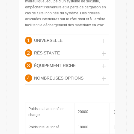
hydraulique, équipé d’un système de sécurité,
empêchant l’ouverture et la perte de cargaison en
cas de fuite inopinée du système. Des ridelles
articulées inférieures sur le côté droit et à l’arrière
facilitent le déchargement des matériaux en vrac.
1
UNIVERSELLE
2
RÉSISTANTE
3
ÉQUIPEMENT RICHE
4
NOMBREUSES OPTIONS
Poids total autorisé en
20000
[kg]
charge
Poids total autorisé
18000
[kg]