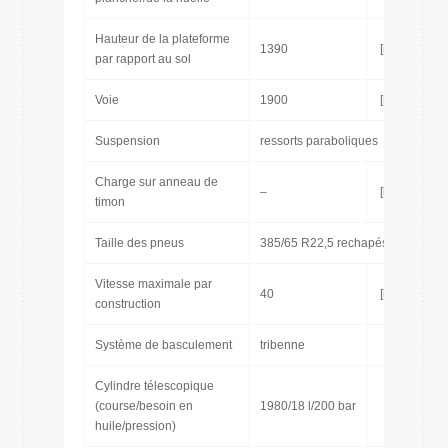
Hauteur de la plateforme
1390
[mm]
par rapport au sol
Voie
1900
[mm]
Suspension
ressorts paraboliques
Charge sur anneau de
–
[kg]
timon
Taille des pneus
385/65 R22,5 rechapés
Vitesse maximale par
40
[km/h]
construction
Système de basculement
tribenne
Cylindre télescopique
(course/besoin en
1980/18 l/200 bar
huile/pression)