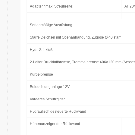
Adapter / max. Streubreite:
AH20/
Serienmäßige Ausrüstung:
Starre Deichsel mit Obenanhängung, Zugöse Ø 40 starr
Hydr. Stützfuß
2-Leiter Druckluftbremse, Trommelbremse 406×120 mm (Achs
Kurbelbremse
Beleuchtunganlage 12V
Vorderes Schutzgitter
Hydraulisch gesteuerte Rückwand
Höhenanzeiger der Rückwand