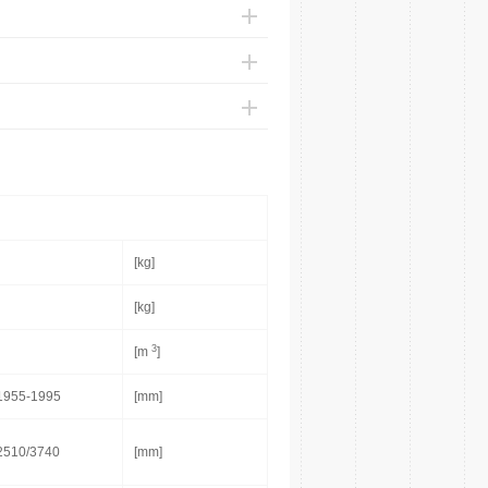
[kg]
[kg]
3
[m
]
1955-1995
[mm]
2510/3740
[mm]