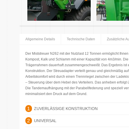
Allgemeine Details
Technische Daten
Zusätzliche A
Der Miststreuer N262 mit der Nutzlast 12 Tonnen ermöglicht Ihnen 
Kompost, Kalk und Schlamm mit einer Kapazität von 4m3/min. Die 
Trägerrahmen dauerhaft zusammengeschweißt. Das Ergebnis ist ei
Konstruktion. Der Streuadapter verteilt genau und gleichmäßig auf 
Arbeitskomfort wird durch einen Trennriegel zwischen der Ladekis
– Steuerung über dem Hebel des Verteilers. Das anheben erfolgt ü
Die Tandemaufhängung mit der Parabellfederung und speziell vers
minimalisiert den Druck auf dem Grund.
1
ZUVERLÄSSIGE KONSTRUKTION
2
UNIVERSAL