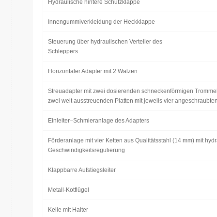
Hydraulische hintere Schutzklappe
Innengummiverkleidung der Heckklappe
Steuerung über hydraulischen Verteiler des
Schleppers
Horizontaler Adapter mit 2 Walzen
Streuadapter mit zwei dosierenden schneckenförmigen Trommel
zwei weit ausstreuenden Platten mit jeweils vier angeschraubten
Einleiter–Schmieranlage des Adapters
Förderanlage mit vier Ketten aus Qualitätsstahl (14 mm) mit hyd
Geschwindigkeitsregulierung
Klappbarre Aufstiegsleiter
Metall-Kotflügel
Keile mit Halter