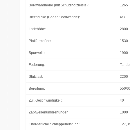
Bordwandhöhe (mit Schutzholzleiste):
1265
Blechdicke (Boden/Bordwände):
4/3
Ladehöhe:
2800
Plattformhöhe:
1530
Spurweite:
1900
Federung:
Tande
Stützlast:
2200
Bereifung:
550/6
Zul. Geschwindigkeit:
40
Zapfwellenumdrehungen:
1000
Erforderliche Schlepperleistung:
127,3/