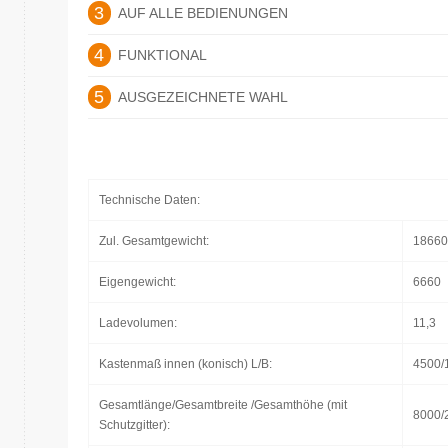
3
AUF ALLE BEDIENUNGEN
4
FUNKTIONAL
5
AUSGEZEICHNETE WAHL
Technische Daten:
Zul. Gesamtgewicht:
18660
Eigengewicht:
6660
Ladevolumen:
11,3
Kastenmaß innen (konisch) L/B:
4500/
Gesamtlänge/Gesamtbreite /Gesamthöhe (mit
8000/
Schutzgitter):