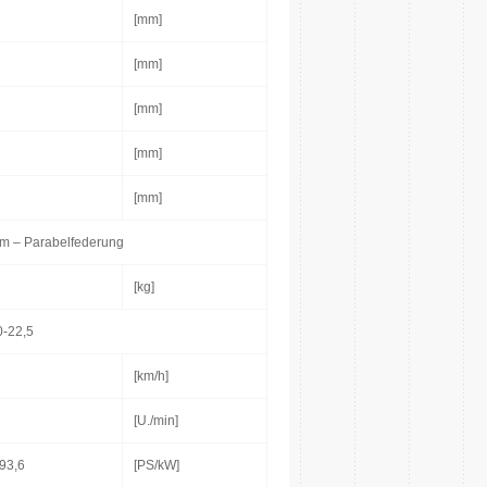
[mm]
[mm]
[mm]
[mm]
[mm]
m – Parabelfederung
[kg]
0-22,5
[km/h]
[U./min]
93,6
[PS/kW]