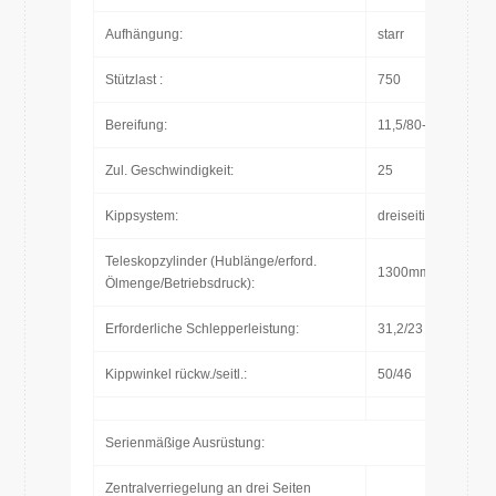
Aufhängung:
starr
Stützlast :
750
Bereifung:
11,5/80-15,3
Zul. Geschwindigkeit:
25
Kippsystem:
dreiseitig
Teleskopzylinder (Hublänge/erford.
1300mm/8L/160bar
Ölmenge/Betriebsdruck):
Erforderliche Schlepperleistung:
31,2/23
Kippwinkel rückw./seitl.:
50/46
Serienmäßige Ausrüstung:
Zentralverriegelung an drei Seiten