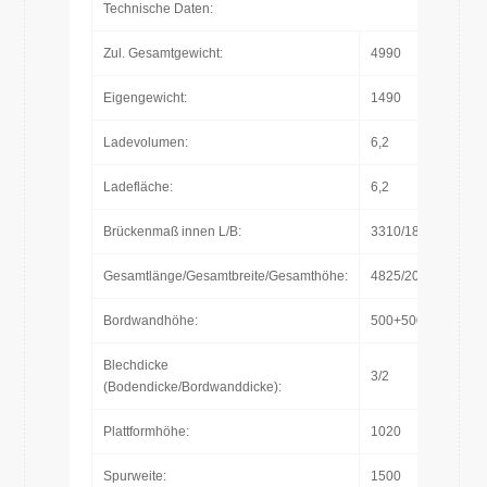
Technische Daten:
Zul. Gesamtgewicht:
4990
Eigengewicht:
1490
Ladevolumen:
6,2
Ladefläche:
6,2
Brückenmaß innen L/B:
3310/1860
Gesamtlänge/Gesamtbreite/Gesamthöhe:
4825/2045/2060
Bordwandhöhe:
500+500
Blechdicke
3/2
(Bodendicke/Bordwanddicke):
Plattformhöhe:
1020
Spurweite:
1500