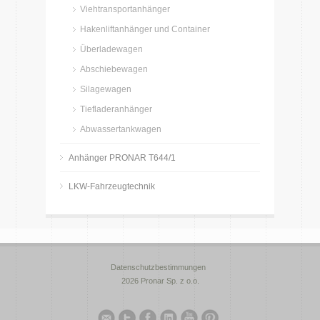
Viehtransportanhänger
Hakenliftanhänger und Container
Überladewagen
Abschiebewagen
Silagewagen
Tiefladeranhänger
Abwassertankwagen
Anhänger PRONAR T644/1
LKW-Fahrzeugtechnik
Datenschutzbestimmungen
2026 Pronar Sp. z o.o.