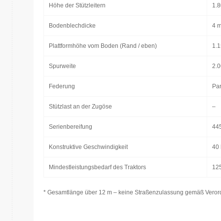
Höhe der Stützleitern
1.
Bodenblechdicke
4 
Plattformhöhe vom Boden (Rand / eben)
1.1
Spurweite
2.
Federung
Par
Stützlast an der Zugöse
–
Serienbereifung
44
Konstruktive Geschwindigkeit
40
Mindestleistungsbedarf des Traktors
125
* Gesamtlänge über 12 m – keine Straßenzulassung gemäß Veror