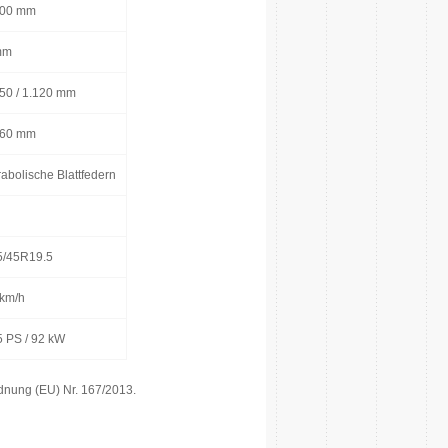
800 mm
mm
50 / 1.120 mm
060 mm
abolische Blattfedern
5/45R19.5
 km/h
 PS / 92 kW
dnung (EU) Nr. 167/2013.