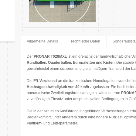
Allgemeine Details
Technische Daten
Sonderaussta
Der
PRONAR T028MXL
ist ein dreiachsiger landwirtschaftlicher 
Rundballen, Quaderballen, Europaletten und Kisten
. Die stabile
gewährleistet einen sicheren und gleichmäßigen Transport der Las
Die
FR-Version
ist an die französischen Homologationsvorschrifte
Höchstgeschwindigkeit von 40 km/h
zugelassen. Ein hochfester 
pneumatische Zweileitungsbremsanlage sowie moderne
PRONAR
zuverlässigen Einsatz unter anspruchsvollen Bedingungen in Gr
Die in der aktuellen Ausführung eingeführten Verbesserungen erhö
Bedienkomfort, unter anderem durch eine höhere Nutzlast, optimie
Plattform- und Leiterparameter.