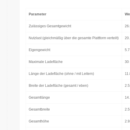
Parameter
We
Zulässiges Gesamtgewicht
26.
Nutzlast (gleichmäßig über die gesamte Plattform verteilt)
20.
Eigengewicht
5.7
Maximale Ladefläche
30
Länge der Ladefläche (ohne / mit Leitern)
11.
Breite der Ladefläche (gesamt / eben)
2.5
Gesamtlänge
14
Gesamtbreite
2.
Gesamthöhe
2.