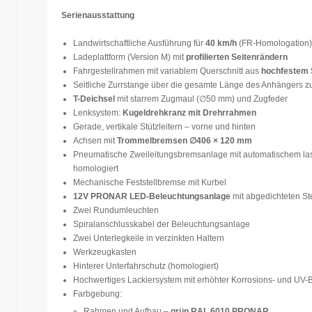
Serienausstattung
Landwirtschaftliche Ausführung für
40 km/h
(FR-Homologation)
Ladeplattform (Version M) mit
profilierten Seitenrändern
Fahrgestellrahmen mit variablem Querschnitt aus
hochfestem S
Seitliche Zurrstange über die gesamte Länge des Anhängers zu
T-Deichsel
mit starrem Zugmaul (∅50 mm) und Zugfeder
Lenksystem:
Kugeldrehkranz mit Drehrrahmen
Gerade, vertikale Stützleitern – vorne und hinten
Achsen mit
Trommelbremsen
∅
406 × 120 mm
Pneumatische Zweileitungsbremsanlage mit automatischem las
homologiert
Mechanische Feststellbremse mit Kurbel
12V PRONAR LED-Beleuchtungsanlage
mit abgedichteten S
Zwei Rundumleuchten
Spiralanschlusskabel der Beleuchtungsanlage
Zwei Unterlegkeile in verzinkten Haltern
Werkzeugkasten
Hinterer Unterfahrschutz (homologiert)
Hochwertiges Lackiersystem mit erhöhter Korrosions- und UV-B
Farbgebung:
Rahmen und Aufbau –
grün RAL 6010 PRONAR