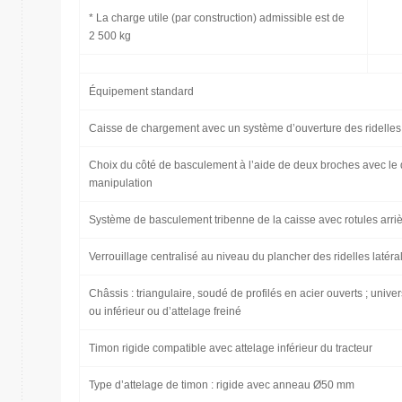
* La charge utile (par construction) admissible est de
2 500 kg
Équipement standard
Caisse de chargement avec un système d’ouverture des ridelles
Choix du côté de basculement à l’aide de deux broches avec le di
manipulation
Système de basculement tribenne de la caisse avec rotules arr
Verrouillage centralisé au niveau du plancher des ridelles latérale
Châssis : triangulaire, soudé de profilés en acier ouverts ; uni
ou inférieur ou d’attelage freiné
Timon rigide compatible avec attelage inférieur du tracteur
Type d’attelage de timon : rigide avec anneau Ø50 mm