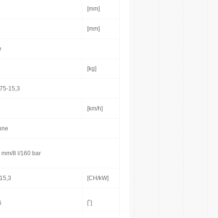
[mm]
[mm]
e
[kg]
/75-15,3
[km/h]
enne
 mm/8 l/160 bar
/15,3
[CH/kW]
6
[˚]