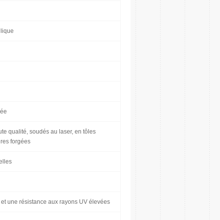
ulique
lée
te qualité, soudés au laser, en tôles
ures forgées
elles
é et une résistance aux rayons UV élevées