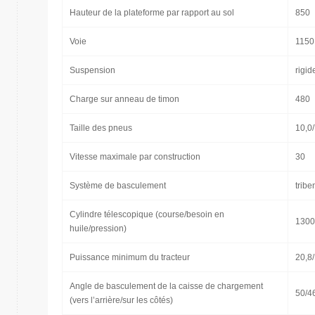
Hauteur de la plateforme par rapport au sol
850
Voie
1150
Suspension
rigid
Charge sur anneau de timon
480
Taille des pneus
10,0
Vitesse maximale par construction
30
Système de basculement
trib
Cylindre télescopique (course/besoin en
1300
huile/pression)
Puissance minimum du tracteur
20,8
Angle de basculement de la caisse de chargement
50/4
(vers l’arrière/sur les côtés)