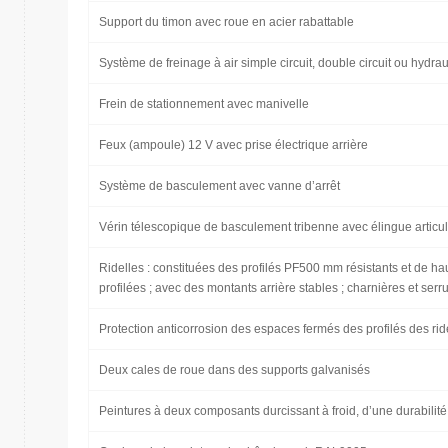
Support du timon avec roue en acier rabattable
Système de freinage à air simple circuit, double circuit ou hydra
Frein de stationnement avec manivelle
Feux (ampoule) 12 V avec prise électrique arrière
Système de basculement avec vanne d’arrêt
Vérin télescopique de basculement tribenne avec élingue articu
Ridelles : constituées des profilés PF500 mm résistants et de hau
profilées ; avec des montants arrière stables ; charnières et serr
Protection anticorrosion des espaces fermés des profilés des rid
Deux cales de roue dans des supports galvanisés
Peintures à deux composants durcissant à froid, d’une durabilit