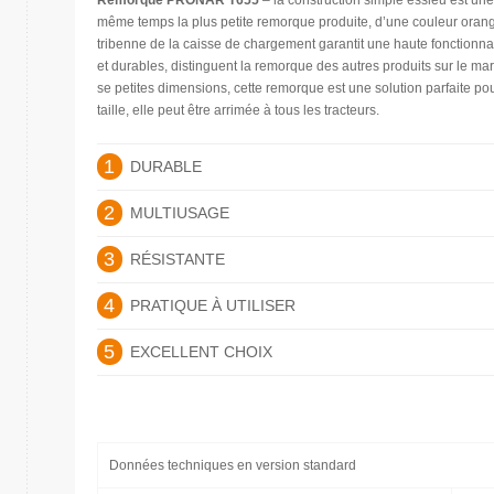
Remorque PRONAR T655
– la construction simple essieu est une
même temps la plus petite remorque produite, d’une couleur ora
tribenne de la caisse de chargement garantit une haute fonctionnali
et durables, distinguent la remorque des autres produits sur le ma
se petites dimensions, cette remorque est une solution parfaite po
taille, elle peut être arrimée à tous les tracteurs.
1
DURABLE
2
MULTIUSAGE
3
RÉSISTANTE
4
PRATIQUE À UTILISER
5
EXCELLENT CHOIX
Données techniques en version standard