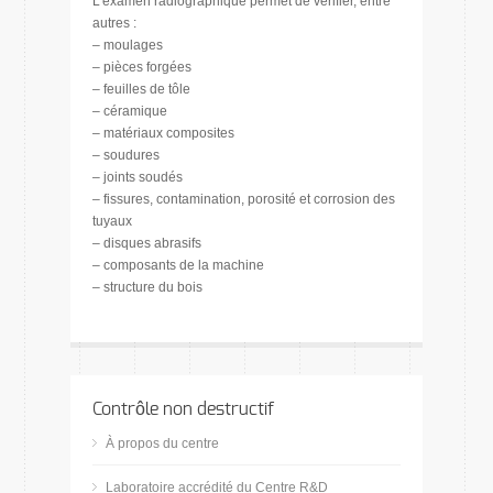
L’examen radiographique permet de vérifier, entre
autres :
– moulages
– pièces forgées
– feuilles de tôle
– céramique
– matériaux composites
– soudures
– joints soudés
– fissures, contamination, porosité et corrosion des
tuyaux
– disques abrasifs
– composants de la machine
– structure du bois
Contrôle non destructif
À propos du centre
Laboratoire accrédité du Centre R&D