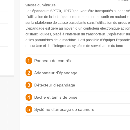
vitesse du véhicule.
Les épandeurs SPT70, HPT70 peuvent être transportés sur des véhi
L’utilisation de la technique « rentrer en roulant, sortir en roulan
sur la plateforme de caisse basculante sans l’utilisation de grues ou
L’épandage est géré au moyen d’un contrôleur électronique action
cristaux liquides, placé à l’intérieur du transporteur. L’opérateur 
et les paramètres de la machine. Il est possible d’équiper l’épand
de surface et d e l’intégrer au système de surveillance du foncti
1
Panneau de contrôle
2
Adaptateur d’épandage
3
Détecteur d’épandage
4
Bâche et tamis de brise
5
Système d’arrosage de saumure