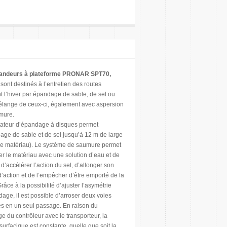
andeurs à plateforme PRONAR SPT70,
sont destinés à l’entretien des routes
 l’hiver par épandage de sable, de sel ou
élange de ceux-ci, également avec aspersion
mure.
tateur d’épandage à disques permet
age de sable et de sel jusqu’à 12 m de large
le matériau). Le système de saumure permet
er le matériau avec une solution d’eau et de
n d’accélérer l’action du sel, d’allonger son
’action et de l’empêcher d’être emporté de la
Grâce à la possibilité d’ajuster l’asymétrie
age, il est possible d’arroser deux voies
es en un seul passage. En raison du
e du contrôleur avec le transporteur, la
urfacique est constante, quelle que soit la