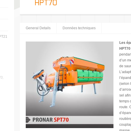
HPT70
General Details
Données techniques
PT21
Les ép
HPT70
pendant
d’un m
de sau
L’adap
0,
l’épand
(selon 
d’arros
sel afi
temps d
route. 
d’épand
routièr
couplag
masse s