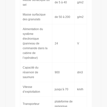
Masse surfacique du
de 5 à 40
g/m2
sel
Masse surfacique
de 50 à 200
g/m2
des granulats
Alimentation du
système
électronique
(panneau de
24
V
commande dans la
cabine de
l’opérateur)
Capacité du
réservoir de
900
dm3
saumure
Vitesse
jusqu’à 70
km/h
d’exploitation
plateforme de
Transporteur
remorque