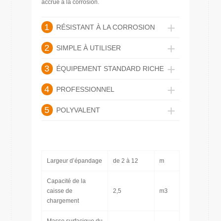
accrue à la corrosion.
1
RÉSISTANT À LA CORROSION
2
SIMPLE À UTILISER
3
ÉQUIPEMENT STANDARD RICHE
4
PROFESSIONNEL
5
POLYVALENT
Largeur d’épandage
de 2 à 12
m
Capacité de la
caisse de
2,5
m3
chargement