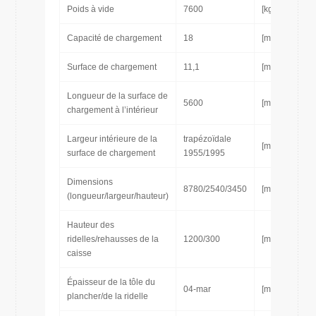
Poids à vide
7600
[kg]
Capacité de chargement
18
[m3]
Surface de chargement
11,1
[m2]
Longueur de la surface de
5600
[mm]
chargement à l’intérieur
Largeur intérieure de la
trapézoïdale
[mm]
surface de chargement
1955/1995
Dimensions
8780/2540/3450
[mm]
(longueur/largeur/hauteur)
Hauteur des
ridelles/rehausses de la
1200/300
[mm]
caisse
Épaisseur de la tôle du
04-mar
[mm]
plancher/de la ridelle