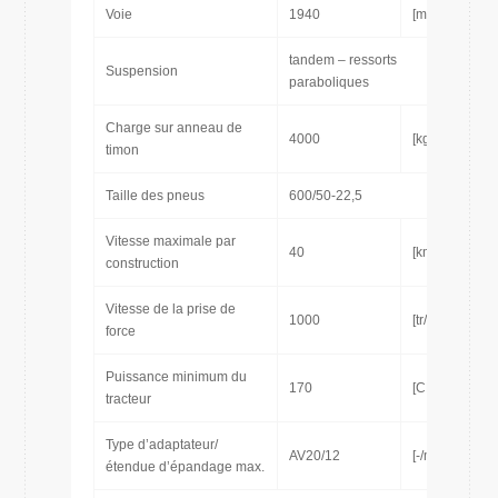
Voie
1940
[mm]
tandem – ressorts
Suspension
paraboliques
Charge sur anneau de
4000
[kg]
timon
Taille des pneus
600/50-22,5
Vitesse maximale par
40
[km/h]
construction
Vitesse de la prise de
1000
[tr/min]
force
Puissance minimum du
170
[CH]
tracteur
Type d’adaptateur/
AV20/12
[-/m]
étendue d’épandage max.