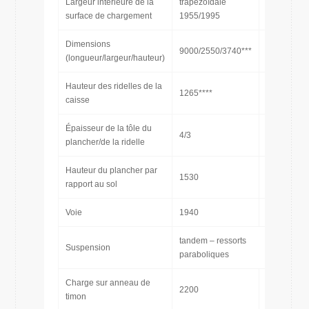
Largeur intérieure de la
trapézoïdale
[mm]
surface de chargement
1955/1995
Dimensions
9000/2550/3740***
[mm]
(longueur/largeur/hauteur)
Hauteur des ridelles de la
1265****
[mm]
caisse
Épaisseur de la tôle du
4/3
[mm]
plancher/de la ridelle
Hauteur du plancher par
1530
[mm]
rapport au sol
Voie
1940
[mm]
tandem – ressorts
Suspension
paraboliques
Charge sur anneau de
2200
[kg]
timon