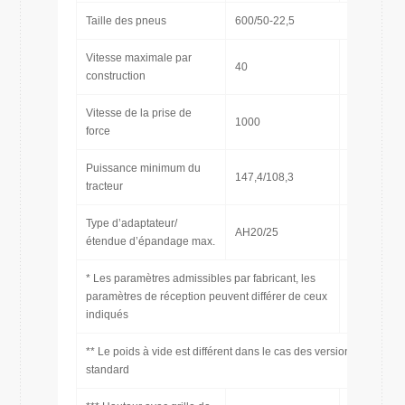
Taille des pneus
600/50-22,5
Vitesse maximale par
40
[km/h]
construction
Vitesse de la prise de
1000
[tr/min]
force
Puissance minimum du
147,4/108,3
[CH/kW]
tracteur
Type d’adaptateur/
AH20/25
[-/m]
étendue d’épandage max.
* Les paramètres admissibles par fabricant, les
paramètres de réception peuvent différer de ceux
indiqués
** Le poids à vide est différent dans le cas des versions non
standard