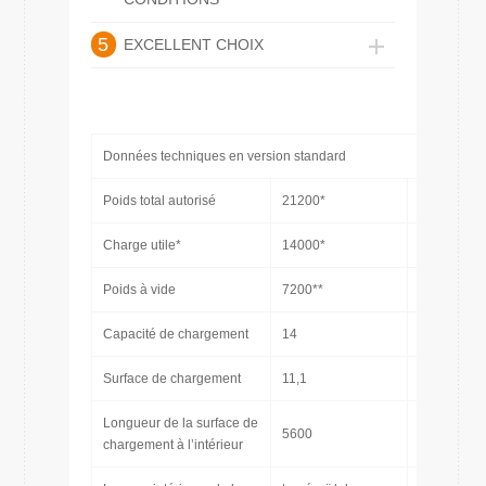
5
EXCELLENT CHOIX
Données techniques en version standard
Poids total autorisé
21200*
[kg]
Charge utile*
14000*
[kg]
Poids à vide
7200**
[kg]
Capacité de chargement
14
[m3]
Surface de chargement
11,1
[m2]
Longueur de la surface de
5600
[mm]
chargement à l’intérieur