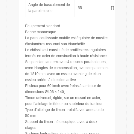
Angle de basculement de
55
[˚]
la paroi mobile
Équipement standard
Benne monocoque
La paroi coulissante mobile est équipée de mastics
élastomères assurant son étanchéité
Le châssis est constitué de profilés rectangulaires
fermés en acier de construction à haute résistance
Suspension tandem avec 4 ressorts paraboliques,
avec triangles de compensation, avec empattement
de 1810 mm, avec un essieu avant rigide et un
essieu arrière à direction active
Essieux pour 60 km/h avec freins à tambour de
dimensions Ø406 × 140,
Timon universel, rigide, sur un ressort en acier,
pour l’attelage inférieur ou supérieur du tracteur
Type d’attelage de timon : rotatif avec anneau de
50 mm
Support du timon : télescopique avec à deux
étages
Système hydraulique de direction avec pompe