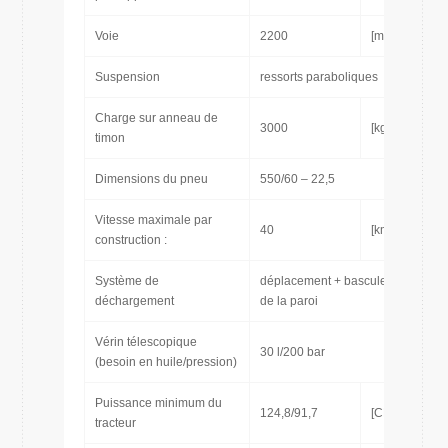
Voie
2200
[mm]
Suspension
ressorts paraboliques
Charge sur anneau de
3000
[kg]
timon
Dimensions du pneu
550/60 – 22,5
Vitesse maximale par
40
[km/h]
construction :
Système de
déplacement + basculement
déchargement
de la paroi
Vérin télescopique
30 l/200 bar
(besoin en huile/pression)
Puissance minimum du
124,8/91,7
[CH/kW]
tracteur