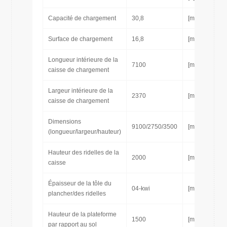
Capacité de chargement
30,8
[m 3]
Surface de chargement
16,8
[m 2]
Longueur intérieure de la
7100
[mm]
caisse de chargement
Largeur intérieure de la
2370
[mm]
caisse de chargement
Dimensions
9100/2750/3500
[mm]
(longueur/largeur/hauteur)
Hauteur des ridelles de la
2000
[mm]
caisse
Épaisseur de la tôle du
04-kwi
[mm]
plancher/des ridelles
Hauteur de la plateforme
1500
[mm]
par rapport au sol