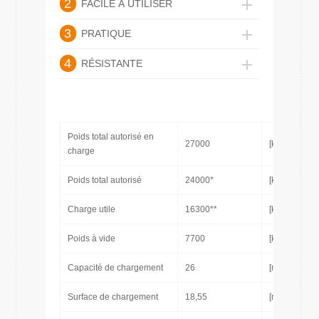
2
FACILE À UTILISER
3
PRATIQUE
4
RÉSISTANTE
Poids total autorisé en
27000
[kg]
charge
Poids total autorisé
24000*
[kg]
Charge utile
16300**
[kg]
Poids à vide
7700
[kg]
Capacité de chargement
26
[m3]
Surface de chargement
18,55
[m2]