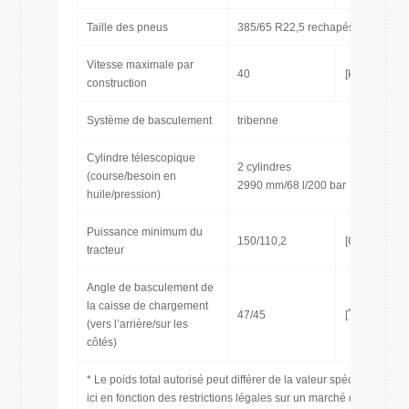
Taille des pneus
385/65 R22,5 rechapés
Vitesse maximale par
40
[km/h]
construction
Système de basculement
tribenne
Cylindre télescopique
2 cylindres
(course/besoin en
2990 mm/68 l/200 bar
huile/pression)
Puissance minimum du
150/110,2
[CH/kW]
tracteur
Angle de basculement de
la caisse de chargement
47/45
[˚]
(vers l’arrière/sur les
côtés)
* Le poids total autorisé peut différer de la valeur spécifiée
ici en fonction des restrictions légales sur un marché donné.