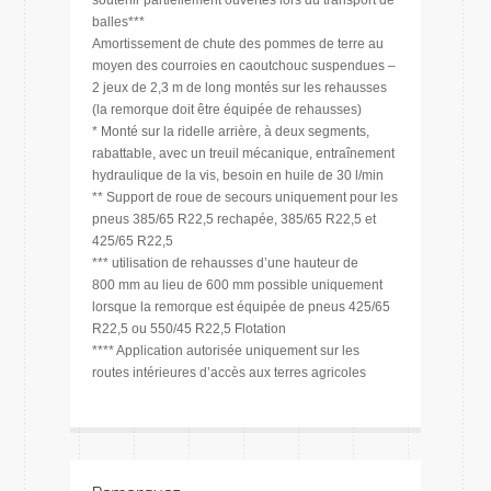
soutenir partiellement ouvertes lors du transport de
balles***
Amortissement de chute des pommes de terre au
moyen des courroies en caoutchouc suspendues –
2 jeux de 2,3 m de long montés sur les rehausses
(la remorque doit être équipée de rehausses)
* Monté sur la ridelle arrière, à deux segments,
rabattable, avec un treuil mécanique, entraînement
hydraulique de la vis, besoin en huile de 30 l/min
** Support de roue de secours uniquement pour les
pneus 385/65 R22,5 rechapée, 385/65 R22,5 et
425/65 R22,5
*** utilisation de rehausses d’une hauteur de
800 mm au lieu de 600 mm possible uniquement
lorsque la remorque est équipée de pneus 425/65
R22,5 ou 550/45 R22,5 Flotation
**** Application autorisée uniquement sur les
routes intérieures d’accès aux terres agricoles