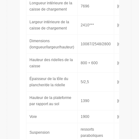
Longueur intérieure de la
7696
[mm]
caisse de chargement
Largeur intérieure de la
2410***
[mm]
caisse de chargement
Dimensions
10087/2548/2800
[mm]
(longueur/largeur/hauteur)
Hauteur des ridelles de la
800 + 600
[mm]
caisse
Épaisseur de la tôle du
5/2,5
[mm]
plancher/de la ridelle
Hauteur de la plateforme
1390
[mm]
par rapport au sol
Voie
1900
[mm]
ressorts
Suspension
paraboliques