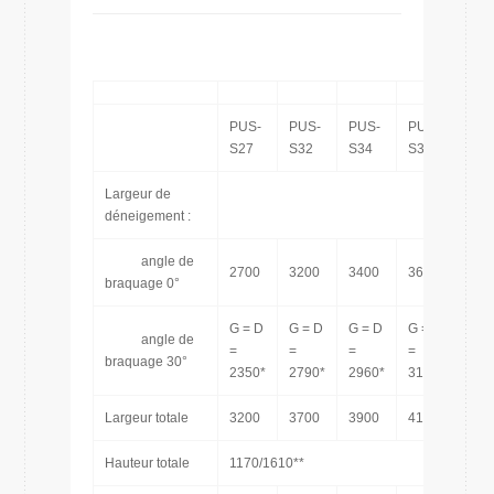
PUS-
PUS-
PUS-
PUS-
PUS
S27
S32
S34
S36
S40
Largeur de
déneigement :
angle de
2700
3200
3400
3600
400
braquage 0°
G = D
G = D
G = D
G = D
G =
angle de
=
=
=
=
=
braquage 30°
2350*
2790*
2960*
3135*
349
Largeur totale
3200
3700
3900
4100
450
Hauteur totale
1170/1610**