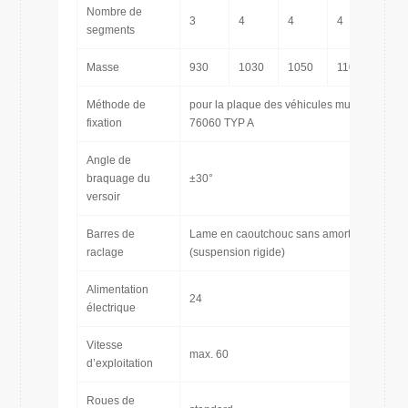
Nombre de
3
4
4
4
5
segments
Masse
930
1030
1050
1100
120
Méthode de
pour la plaque des véhicules municipaux D
fixation
76060 TYP A
Angle de
braquage du
±30°
versoir
Barres de
Lame en caoutchouc sans amortissement
raclage
(suspension rigide)
Alimentation
24
électrique
Vitesse
max. 60
d’exploitation
Roues de