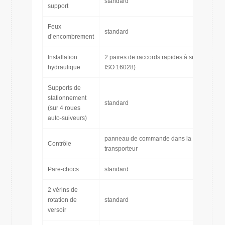
standard
support
Feux
standard
d’encombrement
Installation
2 paires de raccords rapides à sec (taille 1/2
hydraulique
ISO 16028)
Supports de
stationnement
standard
(sur 4 roues
auto-suiveurs)
panneau de commande dans la cabine du
Contrôle
transporteur
Pare-chocs
standard
2 vérins de
rotation de
standard
versoir