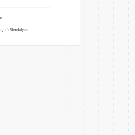
ze
age à Siemiatycze