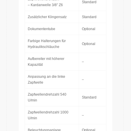
Standard
– Kardanwelle 3/8” Z6
Zusätzlicher Klingensatz
Standard
Dokumententube
Optional
Farbige Halterungen für
Optional
Hydraulikschläuche
Aufbereiter mit höherer
–
Kapazität
Anpassung an die linke
–
Zapfwelle
Zapfwellendrehzahl 540
Standard
U/min
Zapfwellendrehzahl 1000
–
U/min
Beleuchtungsanlage
Optional