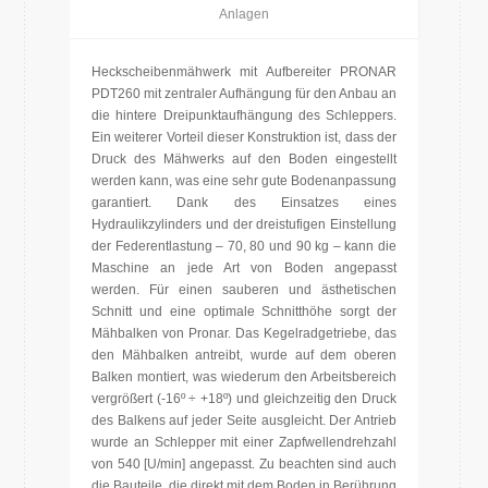
Anlagen
Heckscheibenmähwerk mit Aufbereiter PRONAR
PDT260 mit zentraler Aufhängung für den Anbau an
die hintere Dreipunktaufhängung des Schleppers.
Ein weiterer Vorteil dieser Konstruktion ist, dass der
Druck des Mähwerks auf den Boden eingestellt
werden kann, was eine sehr gute Bodenanpassung
garantiert. Dank des Einsatzes eines
Hydraulikzylinders und der dreistufigen Einstellung
der Federentlastung – 70, 80 und 90 kg – kann die
Maschine an jede Art von Boden angepasst
werden. Für einen sauberen und ästhetischen
Schnitt und eine optimale Schnitthöhe sorgt der
Mähbalken von Pronar. Das Kegelradgetriebe, das
den Mähbalken antreibt, wurde auf dem oberen
Balken montiert, was wiederum den Arbeitsbereich
vergrößert (-16º ÷ +18º) und gleichzeitig den Druck
des Balkens auf jeder Seite ausgleicht. Der Antrieb
wurde an Schlepper mit einer Zapfwellendrehzahl
von 540 [U/min] angepasst. Zu beachten sind auch
die Bauteile, die direkt mit dem Boden in Berührung