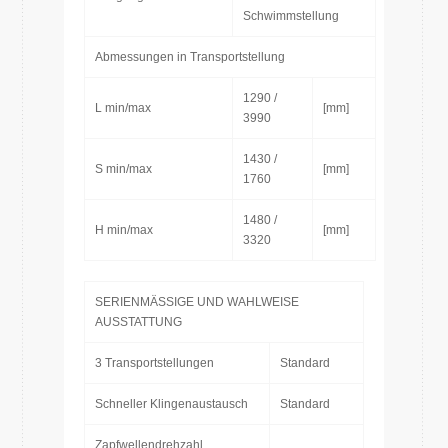
Schwimmstellung
Abmessungen in Transportstellung
1290 /
L min/max
[mm]
3990
1430 /
S min/max
[mm]
1760
1480 /
H min/max
[mm]
3320
SERIENMÄSSIGE UND WAHLWEISE
AUSSTATTUNG
3 Transportstellungen
Standard
Schneller Klingenaustausch
Standard
Zapfwellendrehzahl