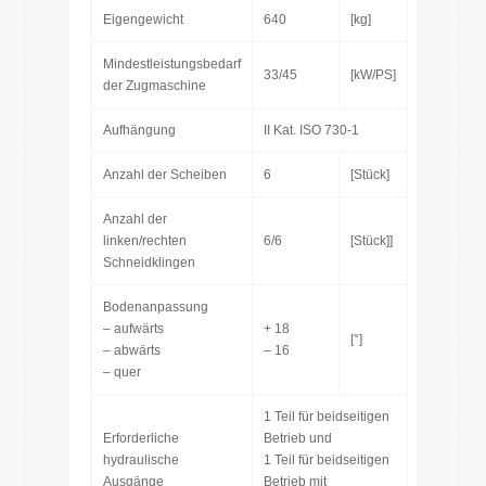
Eigengewicht
640
[kg]
Mindestleistungsbedarf
33/45
[kW/PS]
der Zugmaschine
Aufhängung
II Kat. ISO 730-1
Anzahl der Scheiben
6
[Stück]
Anzahl der
linken/rechten
6/6
[Stück]]
Schneidklingen
Bodenanpassung
– aufwärts
+ 18
[°]
– abwärts
– 16
– quer
1 Teil für beidseitigen
Erforderliche
Betrieb und
hydraulische
1 Teil für beidseitigen
Ausgänge
Betrieb mit