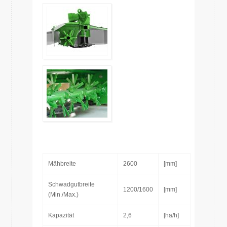
Mähbreite
2600
[mm]
Schwadgutbreite
1200/1600
[mm]
(Min./Max.)
Kapazität
2,6
[ha/h]