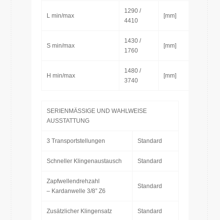
1290 /
L min/max
[mm]
4410
1430 /
S min/max
[mm]
1760
1480 /
H min/max
[mm]
3740
SERIENMÄSSIGE UND WAHLWEISE
AUSSTATTUNG
3 Transportstellungen
Standard
Schneller Klingenaustausch
Standard
Zapfwellendrehzahl
Standard
– Kardanwelle 3/8” Z6
Zusätzlicher Klingensatz
Standard