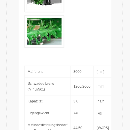
Mähbreite
3000
[mm]
Schwadgutbreite
1200/2000
[mm]
(Min./Max.)
Kapazität
3,0
[ha/h]
Eigengewicht
740
[kg]
MMindestleistungsbedarf
44/60
[kW/PS]