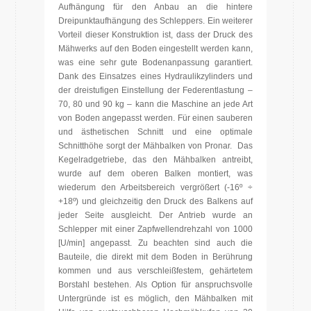
Aufhängung für den Anbau an die hintere
Dreipunktaufhängung des Schleppers. Ein weiterer
Vorteil dieser Konstruktion ist, dass der Druck des
Mähwerks auf den Boden eingestellt werden kann,
was eine sehr gute Bodenanpassung garantiert.
Dank des Einsatzes eines Hydraulikzylinders und
der dreistufigen Einstellung der Federentlastung –
70, 80 und 90 kg – kann die Maschine an jede Art
von Boden angepasst werden. Für einen sauberen
und ästhetischen Schnitt und eine optimale
Schnitthöhe sorgt der Mähbalken von Pronar. Das
Kegelradgetriebe, das den Mähbalken antreibt,
wurde auf dem oberen Balken montiert, was
wiederum den Arbeitsbereich vergrößert (-16º ÷
+18º) und gleichzeitig den Druck des Balkens auf
jeder Seite ausgleicht. Der Antrieb wurde an
Schlepper mit einer Zapfwellendrehzahl von 1000
[U/min] angepasst. Zu beachten sind auch die
Bauteile, die direkt mit dem Boden in Berührung
kommen und aus verschleißfestem, gehärtetem
Borstahl bestehen. Als Option für anspruchsvolle
Untergründe ist es möglich, den Mähbalken mit