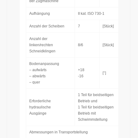
der Zugmaschine
Aufhängung
II kat. ISO 730-1
Anzahl der Scheiben
7
[Stück]
Anzahl der
linken/rechten
8/6
[Stück]
Schneidklingen
Bodenanpassung
– aufwärts
+18
[°]
– abwärts
-16
– quer
1 Teil für beidseitigen
Erforderliche
Betrieb und
hydraulische
1 Teil für beidseitigen
Ausgänge
Betrieb mit
Schwimmstellung
Abmessungen in Transportstellung