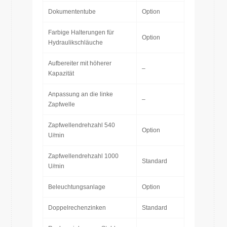
Dokumententube
Option
Farbige Halterungen für
Option
Hydraulikschläuche
Aufbereiter mit höherer
–
Kapazität
Anpassung an die linke
–
Zapfwelle
Zapfwellendrehzahl 540
Option
U/min
Zapfwellendrehzahl 1000
Standard
U/min
Beleuchtungsanlage
Option
Doppelrechenzinken
Standard