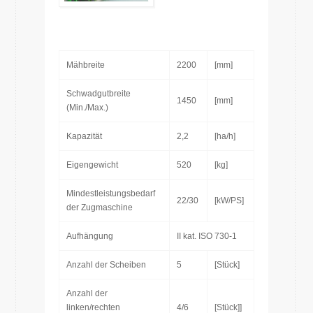
Mähbreite
2200
[mm]
Schwadgutbreite
1450
[mm]
(Min./Max.)
Kapazität
2,2
[ha/h]
Eigengewicht
520
[kg]
Mindestleistungsbedarf
22/30
[kW/PS]
der Zugmaschine
Aufhängung
II kat. ISO 730-1
Anzahl der Scheiben
5
[Stück]
Anzahl der
linken/rechten
4/6
[Stück]]