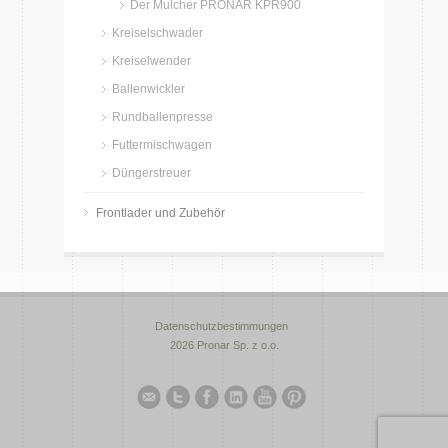
Der Mulcher PRONAR KPR900
Kreiselschwader
Kreiselwender
Ballenwickler
Rundballenpresse
Futtermischwagen
Düngerstreuer
Frontlader und Zubehör
Datenschutzbestimmungen
2026 Pronar Sp. z o.o.