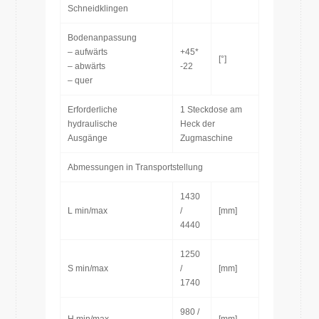
Schneidklingen
Bodenanpassung
– aufwärts
+45*
[°]
– abwärts
-22
– quer
Erforderliche
1 Steckdose am
hydraulische
Heck der
Ausgänge
Zugmaschine
Abmessungen in Transportstellung
1430
L min/max
/
[mm]
4440
1250
S min/max
/
[mm]
1740
980 /