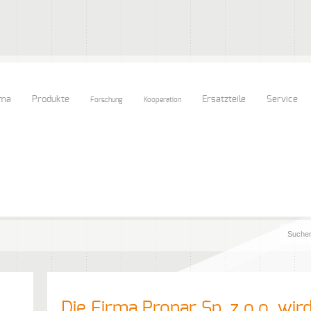
rma
Produkte
Ersatzteile
Service
Forschung
Kooperation
Die Firma Pronar Sp. z o.o. wir