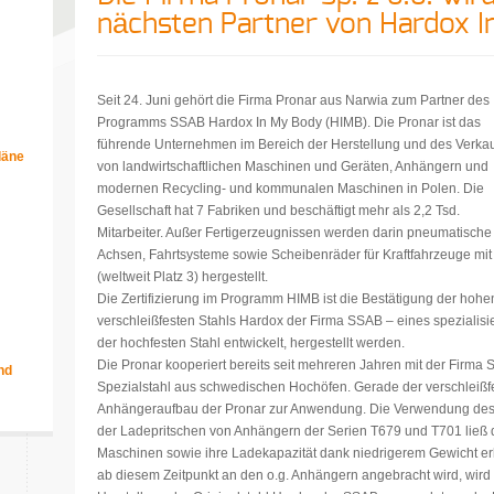
nächsten Partner von Hardox 
Seit 24. Juni gehört die Firma Pronar aus Narwia zum Partner des
Programms SSAB Hardox In My Body (HIMB). Die Pronar ist das
führende Unternehmen im Bereich der Herstellung und des Verka
läne
von landwirtschaftlichen Maschinen und Geräten, Anhängern und
m
modernen Recycling- und kommunalen Maschinen in Polen. Die
Gesellschaft hat 7 Fabriken und beschäftigt mehr als 2,2 Tsd.
Mitarbeiter. Außer Fertigerzeugnissen werden darin pneumatisch
Achsen, Fahrtsysteme sowie Scheibenräder für Kraftfahrzeuge mit
(weltweit Platz 3) hergestellt.
Die Zertifizierung im Programm HIMB ist die Bestätigung der hohe
verschleißfesten Stahls Hardox der Firma SSAB – eines spezialisi
der hochfesten Stahl entwickelt, hergestellt werden.
Die Pronar kooperiert bereits seit mehreren Jahren mit der Firma
nd
Spezialstahl aus schwedischen Hochöfen. Gerade der verschleißf
Anhängeraufbau der Pronar zur Anwendung. Die Verwendung des
der Ladepritschen von Anhängern der Serien T679 und T701 ließ di
Maschinen sowie ihre Ladekapazität dank niedrigerem Gewicht e
ab diesem Zeitpunkt an den o.g. Anhängern angebracht wird, wird e