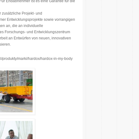
Für Endabnehmer ist es eine Garantie für die
zusätzliche Projekt- und
mer Entwicklungsprojekte sowie vorrangigen
en an, die an individuelle
enes Forschungs- und Entwicklungszentrum
Arbeit an Entwürfen von neuen, innovativen
sieren.
l/produkty/marki/hardox/hardox-in-my-body