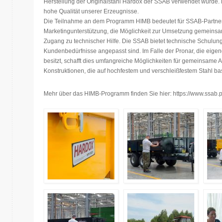
Herstellung der Originalstahl Hardox der SSAB verwendet wurde. 
hohe Qualität unserer Erzeugnisse.
Die Teilnahme an dem Programm HIMB bedeutet für SSAB-Partner 
Marketingunterstützung, die Möglichkeit zur Umsetzung gemeinsa
Zugang zu technischer Hilfe. Die SSAB bietet technische Schulung
Kundenbedürfnisse angepasst sind. Im Falle der Pronar, die eig
besitzt, schafft dies umfangreiche Möglichkeiten für gemeinsame 
Konstruktionen, die auf hochfestem und verschleißfestem Stahl ba
Mehr über das HIMB-Programm finden Sie hier: https://www.ssab.p