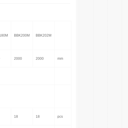
180M
BBK200M
BBK202M
0
2000
2000
mm
18
18
pcs