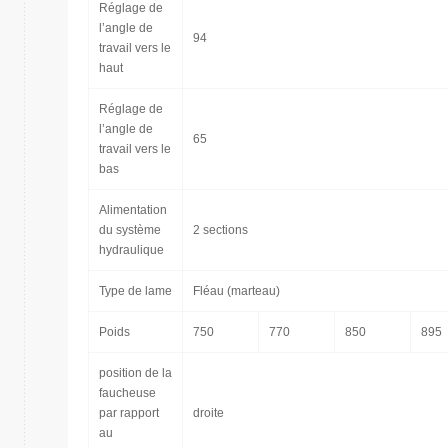
Réglage de
l’angle de
94
travail vers le
haut
Réglage de
l’angle de
65
travail vers le
bas
Alimentation
du système
2 sections
hydraulique
Type de lame
Fléau (marteau)
Poids
750
770
850
895
position de la
faucheuse
par rapport
droite
au