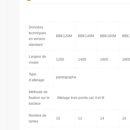
Données
techniques
BBK120M
BBK140M
BBK160M
BBK
en version
standard
Largeur de
1200
1400
1600
180
coupe
Type
pantographe
d’attelage
Méthode de
fixation sur le
Attelage trois points cat. II et III
tracteur
Nombre de
10
12
14
16
lames