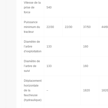
Vitesse de la
prise de
540
force
Puissance
minimum du
22/30
22/30
37/50
44/6
tracteur
Diamètre de
l’arbre
133
160
d’exploitation
Diamètre de
l’arbre de
133
160
suivi
Déplacement
horizontale
de la
–
1820
182
faucheuse
(hydraulique)