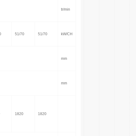
tr/min
0
51/70
51/70
kW/CH
mm
mm
0
1820
1820