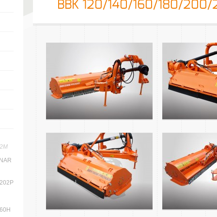
BBK 120/140/160/180/200
02M
ONAR
/202P
160H