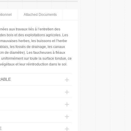
tionnel
Attached Documents
nées aux travaux liés à l’entretien des
 des bois et des exploitations agricoles. Les
 mauvaises herbes, les buissons et l’herbe
blais, les fossés de drainage, les canaux
 cm de diamètre). Les faucheuses à fléaux
 uniformément sur toute la surface tondue, ce
égétaux et leur réintroduction dans le sol.
RABLE
E