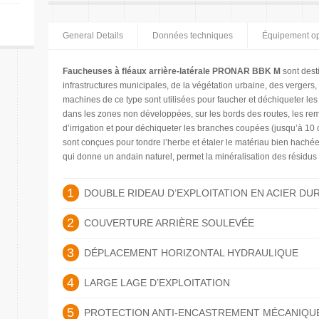
General Details
Données techniques
Équipement op
Faucheuses à fléaux arrière-latérale PRONAR BBK M
sont desti
infrastructures municipales, de la végétation urbaine, des vergers,
machines de ce type sont utilisées pour faucher et déchiqueter les
dans les zones non développées, sur les bords des routes, les rem
d’irrigation et pour déchiqueter les branches coupées (jusqu’à 10
sont conçues pour tondre l’herbe et étaler le matériau bien hachée
qui donne un andain naturel, permet la minéralisation des résidus v
1
DOUBLE RIDEAU D’EXPLOITATION EN ACIER DU
2
COUVERTURE ARRIÈRE SOULEVÉE
3
DÉPLACEMENT HORIZONTAL HYDRAULIQUE
4
LARGE LAGE D’EXPLOITATION
5
PROTECTION ANTI-ENCASTREMENT MÉCANIQU