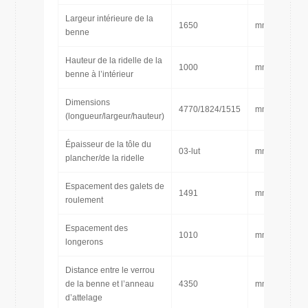
Largeur intérieure de la
1650
mm
benne
Hauteur de la ridelle de la
1000
mm
benne à l’intérieur
Dimensions
4770/1824/1515
mm
(longueur/largeur/hauteur)
Épaisseur de la tôle du
03-lut
mm
plancher/de la ridelle
Espacement des galets de
1491
mm
roulement
Espacement des
1010
mm
longerons
Distance entre le verrou
de la benne et l’anneau
4350
mm
d’attelage