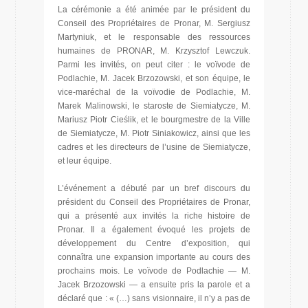
La cérémonie a été animée par le président du
Conseil des Propriétaires de Pronar, M. Sergiusz
Martyniuk, et le responsable des ressources
humaines de PRONAR, M. Krzysztof Lewczuk.
Parmi les invités, on peut citer : le voïvode de
Podlachie, M. Jacek Brzozowski, et son équipe, le
vice-maréchal de la voïvodie de Podlachie, M.
Marek Malinowski, le staroste de Siemiatycze, M.
Mariusz Piotr Cieślik, et le bourgmestre de la Ville
de Siemiatycze, M. Piotr Siniakowicz, ainsi que les
cadres et les directeurs de l’usine de Siemiatycze,
et leur équipe.
L’événement a débuté par un bref discours du
président du Conseil des Propriétaires de Pronar,
qui a présenté aux invités la riche histoire de
Pronar. Il a également évoqué les projets de
développement du Centre d’exposition, qui
connaîtra une expansion importante au cours des
prochains mois. Le voïvode de Podlachie — M.
Jacek Brzozowski — a ensuite pris la parole et a
déclaré que : « (…) sans visionnaire, il n’y a pas de