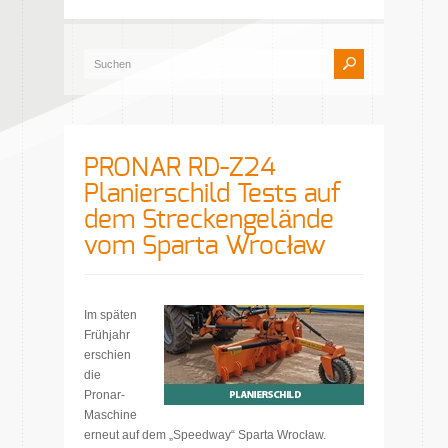
PRONAR RD-Z24
Planierschild Tests auf
dem Streckengelände
vom Sparta Wrocław
Im späten
Frühjahr
erschien
die
Pronar-
Maschine
erneut auf dem „Speedway“ Sparta Wrocław.