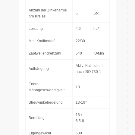
Anzahl der Zinkenarme
6
Stk.
pro Kreisel
Leistung
4,6
ha/h
Min. Kraftbedarf
22/30
Zapfwellendrehzahl
540
U/Min
Aktiv Kat. I und II
Aufhängung
nach ISO 730-1
Erford.
10
Mähngeschwindigkeit
Streuwinkelregelung
13-19°
16 x
Bereifung
6,5-8
Eigengewicht
600