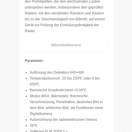
den Prüfobjekten, die den wechselnden Lasten
untergeben werden, insbesondere den geprüften
Rädern, mit den verstärkten Rändern und Rädern
bis zu der Geschwindigkeit von 80km/h, auf einem
Gerät zur Prüfung der Ermüdungsfestigkeit der
Räder.
Wärmebildkamera
Parameter:
Auflösung des Detektors 640×480
Temperaturbereich -20 bis 150ºC oder 0 bis
650ºC
thermische Empfindlichkeit <0.04ºC
Modus MSX, Wärmebild, thermische
Verschmelzung, Penetration, skaliertes Bild in
dem Bild, wirkliches Bild, die Funktionen einer
Digitalkamera
Aufzeichnung der radiometrischen Videos
GPS
Software FLIR TOOLS +