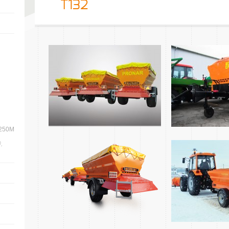
T132
S250M
,