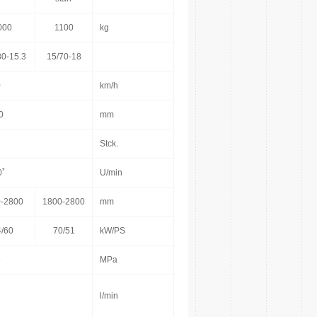
000
1100
kg
80-15.3
15/70-18
0
km/h
0
mm
Stck.
*
0
U/min
-2800
1800-2800
mm
/60
70/51
kW/PS
6
MPa
2
l/min