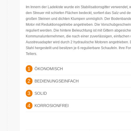
Im Innern der Ladekiste wurde ein Stabilisationsgitter verwendet,
den Streuer mit schiefen Flächen bedeckt, sortiert das Salz und
großen Steinen und dichten Klumpen unmöglich. Der Bodenbandei
Motor mit Reduktionsgetriebe angetrieben. Die Vorschubgeschwin
reguliert werden. Die hintere Beleuchtung ist mit Gittern abgesicher
Kommunalunternehmen, die nach einer zuverlässigen, einfachen
Ausstreuadapter wird durch 2 hydraulische Motoren angetrieben. 
Stahl hergestellt und besitzen je 6 regulierbare Schaufeln. Ihre F
Tellers.
1
ÖKONOMISCH
2
BEDIENUNGSEINFACH
3
SOLID
4
KORROSIONFREI