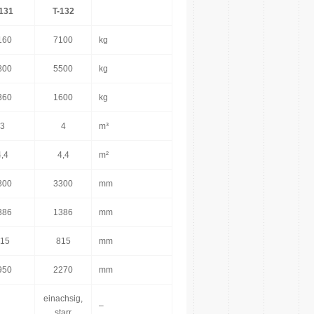
131
T-132
160
7100
kg
800
5500
kg
360
1600
kg
3
4
m³
4,4
4,4
m²
300
3300
mm
386
1386
mm
15
815
mm
950
2270
mm
einachsig,
–
starr