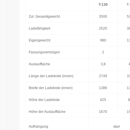
T-130
T-
Zul. Gesamtgewicht
3500
5
Ladefähigkeit
2520
3
Eigengewicht
980
1
Fassungsvermögen
2
Auslauffläche
3,8
Länge der Ladekiste (innen)
2749
3
Breite der Ladekiste (innen)
1386
1
Höhe der Ladekiste
625
8
Höhe der Auslauffläche
1670
1
Aufhängung
starr