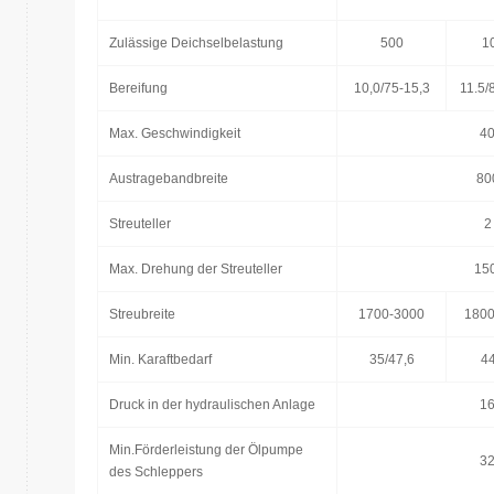
Zulässige Deichselbelastung
500
1
Bereifung
10,0/75-15,3
11.5/
Max. Geschwindigkeit
4
Austragebandbreite
80
Streuteller
2
Max. Drehung der Streuteller
15
Streubreite
1700-3000
1800
Min. Karaftbedarf
35/47,6
44
Druck in der hydraulischen Anlage
1
Min.Förderleistung der Ölpumpe
3
des Schleppers