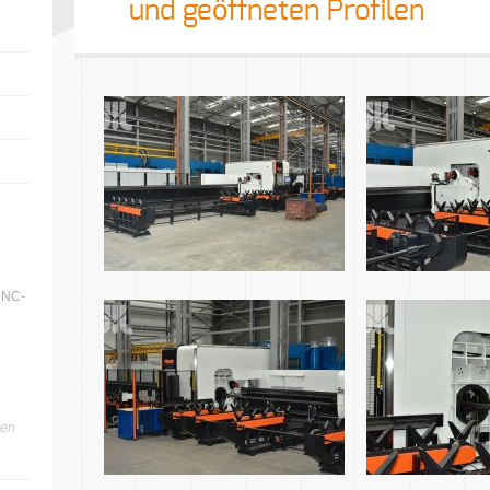
und geöffneten Profilen
CNC-
len