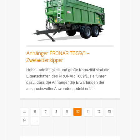
Anhänger PRONAR T669/1 –
Zweiseitenkipper
Hohe Ladefähigkeit und große Kapazität sind die
Eigenschaften des PRONAR T669/1, sie führen
dazu, dass der Anhänger die Erwartungen der
anspruchsvoller Anwender perfekt erfüllt.
←
6
7
8
9
10
11
12
13
→
14