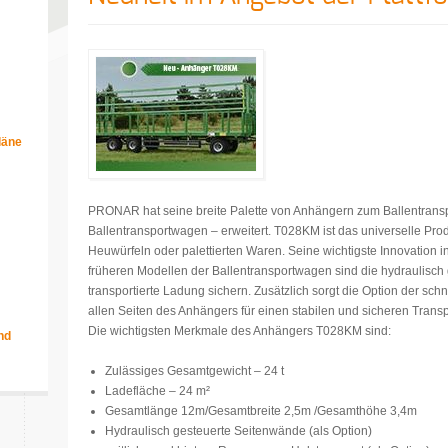
läne
m
PRONAR hat seine breite Palette von Anhängern zum Ballentransp
Ballentransportwagen – erweitert. T028KM ist das universelle Pro
Heuwürfeln oder palettierten Waren. Seine wichtigste Innovation 
früheren Modellen der Ballentransportwagen sind die hydraulisch
transportierte Ladung sichern. Zusätzlich sorgt die Option der sch
allen Seiten des Anhängers für einen stabilen und sicheren Transp
Die wichtigsten Merkmale des Anhängers T028KM sind:
nd
Zulässiges Gesamtgewicht – 24 t
Ladefläche – 24 m²
Gesamtlänge 12m/Gesamtbreite 2,5m /Gesamthöhe 3,4m
Hydraulisch gesteuerte Seitenwände (als Option)