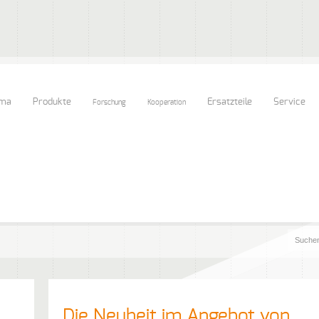
rma
Produkte
Ersatzteile
Service
Forschung
Kooperation
Die Neuheit im Angebot von