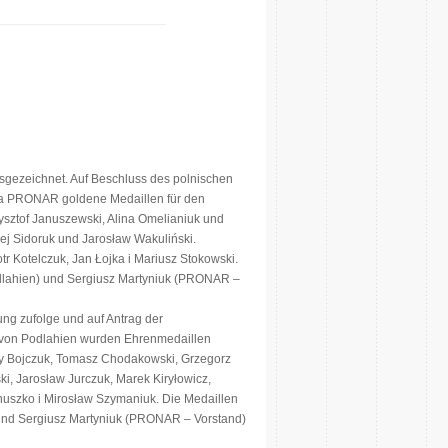
sgezeichnet. Auf Beschluss des polnischen
ma PRONAR goldene Medaillen für den
ysztof Januszewski, Alina Omelianiuk und
ej Sidoruk und Jarosław Wakuliński.
r Kotelczuk, Jan Łojka i Mariusz Stokowski.
lahien) und Sergiusz Martyniuk (PRONAR –
ung zufolge und auf Antrag der
on Podlahien wurden Ehrenmedaillen
erzy Bojczuk, Tomasz Chodakowski, Grzegorz
i, Jarosław Jurczuk, Marek Kiryłowicz,
nuszko i Mirosław Szymaniuk. Die Medaillen
 und Sergiusz Martyniuk (PRONAR – Vorstand)