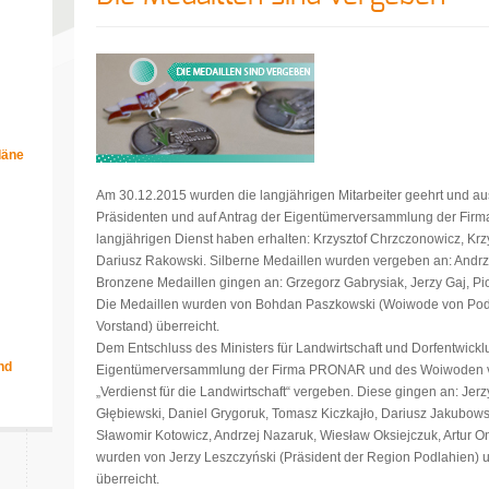
läne
m
Am 30.12.2015 wurden die langjährigen Mitarbeiter geehrt und au
Präsidenten und auf Antrag der Eigentümerversammlung der Fir
langjährigen Dienst haben erhalten: Krzysztof Chrzczonowicz, Krz
Dariusz Rakowski. Silberne Medaillen wurden vergeben an: Andrz
Bronzene Medaillen gingen an: Grzegorz Gabrysiak, Jerzy Gaj, Piot
Die Medaillen wurden von Bohdan Paszkowski (Woiwode von Pod
Vorstand) überreicht.
Dem Entschluss des Ministers für Landwirtschaft und Dorfentwickl
nd
Eigentümerversammlung der Firma PRONAR und des Woiwoden v
„Verdienst für die Landwirtschaft“ vergeben. Diese gingen an: J
Głębiewski, Daniel Grygoruk, Tomasz Kiczkajło, Dariusz Jakubowsk
Sławomir Kotowicz, Andrzej Nazaruk, Wiesław Oksiejczuk, Artur O
wurden von Jerzy Leszczyński (Präsident der Region Podlahien)
überreicht.