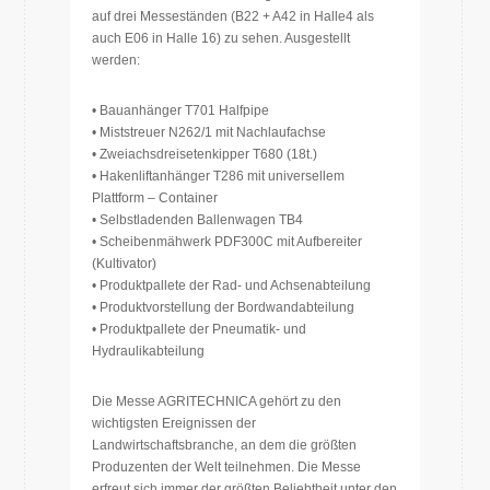
auf drei Messeständen (B22 + A42 in Halle4 als
auch E06 in Halle 16) zu sehen. Ausgestellt
werden:
• Bauanhänger T701 Halfpipe
• Miststreuer N262/1 mit Nachlaufachse
• Zweiachsdreisetenkipper T680 (18t.)
• Hakenliftanhänger T286 mit universellem
Plattform – Container
• Selbstladenden Ballenwagen TB4
• Scheibenmähwerk PDF300C mit Aufbereiter
(Kultivator)
• Produktpallete der Rad- und Achsenabteilung
• Produktvorstellung der Bordwandabteilung
• Produktpallete der Pneumatik- und
Hydraulikabteilung
Die Messe AGRITECHNICA gehört zu den
wichtigsten Ereignissen der
Landwirtschaftsbranche, an dem die größten
Produzenten der Welt teilnehmen. Die Messe
erfreut sich immer der größten Beliebtheit unter den