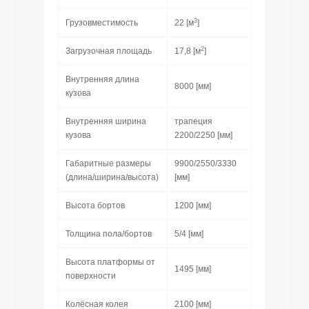
3
Грузовместимость
22 [м
]
2
Загрузочная площадь
17,8 [м
]
Внутренняя длина
8000 [мм]
кузова
Внутренняя ширина
трапеция
кузова
2200/2250 [мм]
Габаритные размеры
9900/2550/3330
(длина/ширина/высота)
[мм]
Высота бортов
1200 [мм]
Толщина пола/бортов
5/4 [мм]
Высота платформы от
1495 [мм]
поверхности
Колёсная колея
2100 [мм]