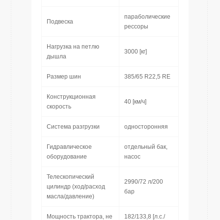
параболические
Подвеска
рессоры
Нагрузка на петлю
3000 [кг]
дышла
Размер шин
385/65 R22,5 RE
Конструкционная
40 [км/ч]
скорость
Система разгрузки
односторонняя
Гидравлическое
отдельный бaк,
оборудование
насос
Телескопический
2990/72 л/200
цилиндр (ход/расход
бар
масла/давление)
Мощность трактора, не
182/133,8 [л.с./