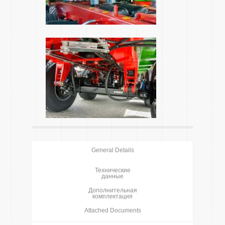
General Details
Технические
данные
Дополнительная
комплектация
Attached Documents