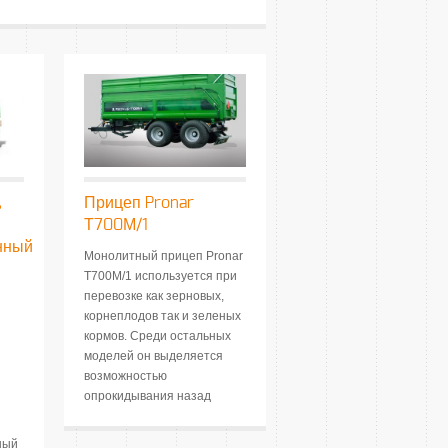
,
Прицеп Pronar
Т700М/1
нный
Монолитный прицеп Pronar
Т700М/1 используется при
перевозке как зерновых,
корнеплодов так и зеленых
кормов. Среди остальных
моделей он выделяется
возможностью
опрокидывания назад
ный