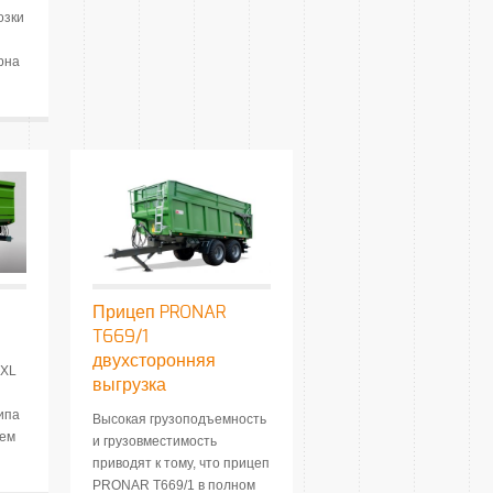
озки
рна
Прицеп PRONAR
T669/1
двухсторонняя
XL
выгрузка
ипа
Высокая грузоподъемность
ием
и грузовместимость
приводят к тому, что прицеп
PRONAR T669/1 в полном