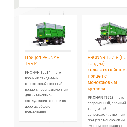
Прицеп PRONAR
PRONAR T6718 (EU
T5514
тандем) –
сельскохозяйстве
PRONAR T5514 — это
прицеп с
прочный тандемный
монококовым
сельскохозяйственный
кузовом
прицеп, предназначенный
для интенсивной
PRONAR T6718
— это
эксплуатации в поле и на
современный, прочный
дорогах общего
тандемный
пользования.
сельскохозяйственный
прицеп с монококовым
кузовом, предназначен