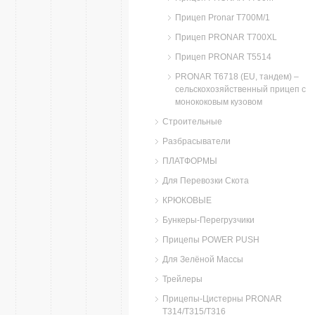
Прицеп Pronar Т700М/1
Прицеп PRONAR T700XL
Прицеп PRONAR T5514
PRONAR T6718 (EU, тандем) –
сельскохозяйственный прицеп с
монококовым кузовом
Строительные
Разбрасыватели
ПЛАТФОРМЫ
Для Перевозки Скота
КРЮКОВЫЕ
Бункеры-Перегрузчики
Прицепы POWER PUSH
Для Зелёной Массы
Трейлеры
Прицепы-Цистерны PRONAR
T314/T315/T316