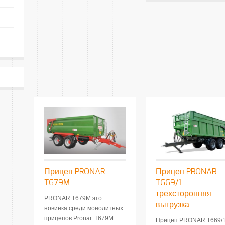
Прицеп PRONAR
Прицеп PRONAR
T679M
T669/1
трехсторонняя
PRONAR T679M это
выгрузка
новинка среди монолитных
прицепов Pronar. T679M
Прицеп PRONAR T669/1