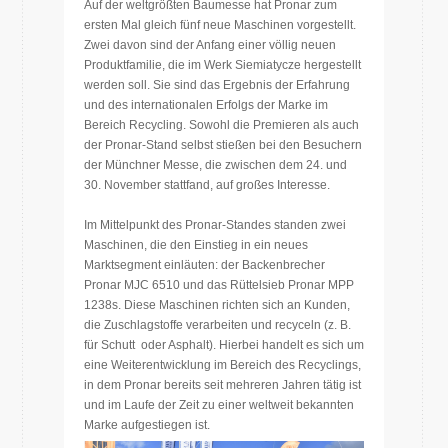
Auf der weltgrößten Baumesse hat Pronar zum
ersten Mal gleich fünf neue Maschinen vorgestellt.
Zwei davon sind der Anfang einer völlig neuen
Produktfamilie, die im Werk Siemiatycze hergestellt
werden soll. Sie sind das Ergebnis der Erfahrung
und des internationalen Erfolgs der Marke im
Bereich Recycling. Sowohl die Premieren als auch
der Pronar-Stand selbst stießen bei den Besuchern
der Münchner Messe, die zwischen dem 24. und
30. November stattfand, auf großes Interesse.
Im Mittelpunkt des Pronar-Standes standen zwei
Maschinen, die den Einstieg in ein neues
Marktsegment einläuten: der Backenbrecher
Pronar MJC 6510 und das Rüttelsieb Pronar MPP
1238s. Diese Maschinen richten sich an Kunden,
die Zuschlagstoffe verarbeiten und recyceln (z. B.
für Schutt oder Asphalt). Hierbei handelt es sich um
eine Weiterentwicklung im Bereich des Recyclings,
in dem Pronar bereits seit mehreren Jahren tätig ist
und im Laufe der Zeit zu einer weltweit bekannten
Marke aufgestiegen ist.