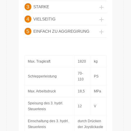
3
STARKE
4
VIELSEITIG
5
EINFACH ZU AGGREGIRUNG
Max. Tragkraft
1820
kg
70-
Schlepperleistung
PS
110
Max. Arbeitsdruck
18,5
MPa
Speisung des 3. hydrl.
12
V
Steuerkreis
Einschaltung des 3. hydrl.
durch Drücken
Steuerkreis
der Joystickaste