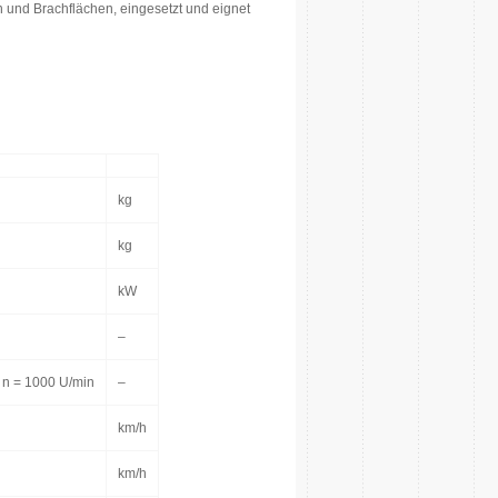
 und Brachflächen, eingesetzt und eignet
kg
kg
kW
–
 n = 1000 U/min
–
km/h
km/h