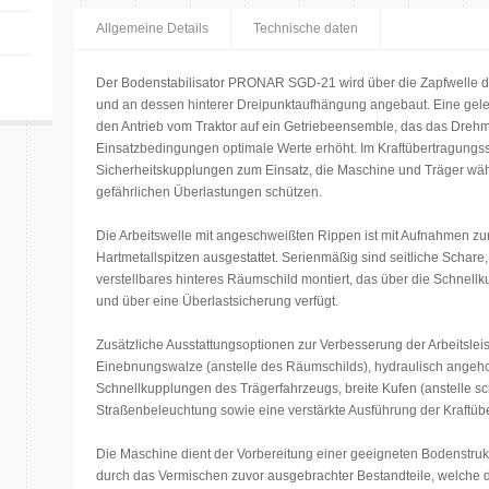
Allgemeine Details
Technische daten
Der Bodenstabilisator PRONAR SGD-21 wird über die Zapfwelle des
und an dessen hinterer Dreipunktaufhängung angebaut. Eine gele
den Antrieb vom Traktor auf ein Getriebeensemble, das das Drehm
Einsatzbedingungen optimale Werte erhöht. Im Kraftübertragung
Sicherheitskupplungen zum Einsatz, die Maschine und Träger wäh
gefährlichen Überlastungen schützen.
Die Arbeitswelle mit angeschweißten Rippen ist mit Aufnahmen 
Hartmetallspitzen ausgestattet. Serienmäßig sind seitliche Schare
verstellbares hinteres Räumschild montiert, das über die Schnell
und über eine Überlastsicherung verfügt.
Zusätzliche Ausstattungsoptionen zur Verbesserung der Arbeitsleist
Einebnungswalze (anstelle des Räumschilds), hydraulisch angeho
Schnellkupplungen des Trägerfahrzeugs, breite Kufen (anstelle s
Straßenbeleuchtung sowie eine verstärkte Ausführung der Kraftüb
Die Maschine dient der Vorbereitung einer geeigneten Bodenstruk
durch das Vermischen zuvor ausgebrachter Bestandteile, welche 