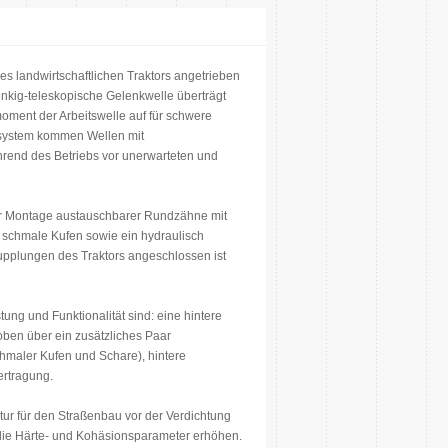
 landwirtschaftlichen Traktors angetrieben
nkig-teleskopische Gelenkwelle überträgt
oment der Arbeitswelle auf für schwere
ssystem kommen Wellen mit
rend des Betriebs vor unerwarteten und
zur Montage austauschbarer Rundzähne mit
, schmale Kufen sowie ein hydraulisch
kupplungen des Traktors angeschlossen ist
ung und Funktionalität sind: eine hintere
ben über ein zusätzliches Paar
chmaler Kufen und Schare), hintere
ertragung.
tur für den Straßenbau vor der Verdichtung
die Härte- und Kohäsionsparameter erhöhen.