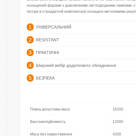
оснащений фарами з довговічними світлодіодними лампами, стій
ліхтарі в стандартній комплектації оснащені металевими реші
1
УНІВЕРСАЛЬНИЙ
2
RESISTANT
3
ПРАКТИЧНІ
4
Широкий вибір додаткового обладнання
5
БЕЗПЕКА
Повна допустима маса
16200
Вантажопідйомність
12000
Маса без навантаження
4200