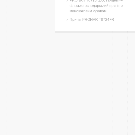
PRONAR T6718 (EU, тандем) –
сільськогосподарський причіп з
монококовим кузовом
Причіп PRONAR T8724FR