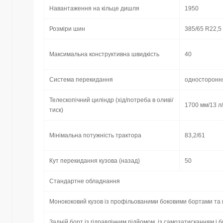
Навантаження на кільце дишля
1950
Розміри шин
385/65 R22,5
Максимальна конструктивна швидкість
40
Система перекидання
односторонн
Телескопічний циліндр (хід/потреба в оливі/
1700 мм/13 л
тиск)
Мінімальна потужність трактора
83,2/61
Кут перекидання кузова (назад)
50
Стандартне обладнання
Монококовий кузов із профільованими боковими бортами та
Задній борт із гідравлічним підйомом, із самозатисканням і 