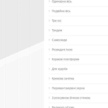
Одинарна вісь
Подвійна вісь
Три осі
Тандем
Самоскиди
Розкидачі гною
Кормові платформи
Для худоби
Крюкова зачіпка
Перевантажувачі зерна
З розсувною бічною стінкою
Великого об’єму