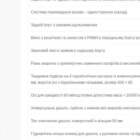
Система перекидання кузова – одностороння (назад)
Задній борт з гумовим ущільнювачем
Вікно з решіткою та захистом з PMMA у передньому борту ку
Зерновий люк із замком у задньому борту
Рама зварена з прямокутних замкнених профілів із високоякіс
Тандемна підвіска на 4 параболічних ресорах із компенсуюч
мм, жорсткі осі з барабанними гальмами, розмір 400 × 80
Осі для швидкості 60 км/год (повна допустима маса = 16000 к
Універсальне дишло, сумісне з нижнім або верхнім зчеплен
Тип зчеплення дишла: поворотний із кільцем 50 мм
Гідравлічна опора-ножиці для дишла, з рухомою ногою та гі