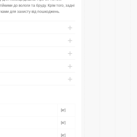
кими до вологи та бруду. Крім того, задні
тками для захисту від пошкоджень.
[кг]
[кг]
[кг]