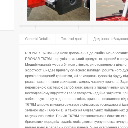
General Details
Технічні дані
Додаткове обладнан
PRONAR T679M – це нове доповнення до лінійки моноблочних с
PRONAR T679M – це універсальний продукт, створений в резу
Модифікований кузов з бічною стінкою, виготовленою з цільно
жорсткості), надає причепу сучасного вигляду і робить його ду
причіп оснащений кришками, які захищають кузов від бруду під
розвантаження вони захищають ходову частину причепа. Зад
перевіреною системою запобіжних замків з гідравлічними цилін
несподіваному відкриттю і забезпечують надійне закриття. Кр
забезпечує повну водонепроникність причепа, незалежно від 
T679M широко використовується в сільському господарстві (для
зеленої маси і бур’янів), а також на будівельних майданчиках (
галузях економіки. Причіп T679M поставляється з багатим с
бризковики передніх і задніх коліс, двоконтурну пневматичну гал
велике вікно в передній боковій панелі, бічне освітлення і о