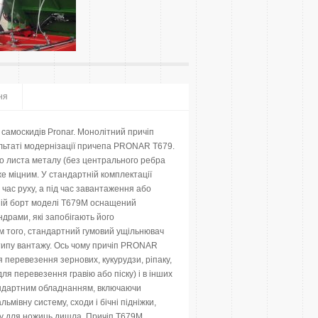
ня
амоскидів Pronar. Монолітний причіп
льтаті модернізації причепа PRONAR T679.
го листа металу (без центрального ребра
же міцним. У стандартній комплектації
 час руху, а під час завантаження або
ній борт моделі T679M оснащений
драми, які запобігають його
ім того, стандартний гумовий ущільнювач
типу вантажу. Ось чому причіп PRONAR
 перевезення зернових, кукурудзи, ріпаку,
для перевезення гравію або піску) і в інших
тандартним обладнанням, включаючи
ьмівну систему, сходи і бічні підніжки,
пору для ножиць дишла. Причіп T679M