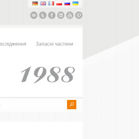
ослідження
Запасні частини