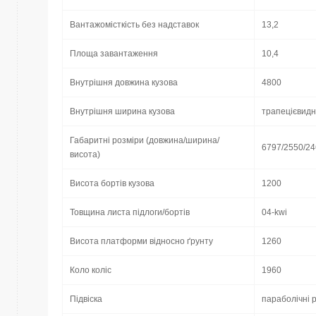
Вантажомісткість без надставок
13,2
Площа завантаження
10,4
Внутрішня довжина кузова
4800
Внутрішня ширина кузова
трапецієвидн
Габаритні розміри (довжина/ширина/
6797/2550/2
висота)
Висота бортів кузова
1200
Товщина листа підлоги/бортів
04-kwi
Висота платформи відносно ґрунту
1260
Коло коліс
1960
Підвіска
параболічні 