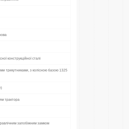
зова
ної конструкційної сталі
ими трикутниками, з колісною базою 1325
г)
ням трактора
дравлічним запобіжним замком