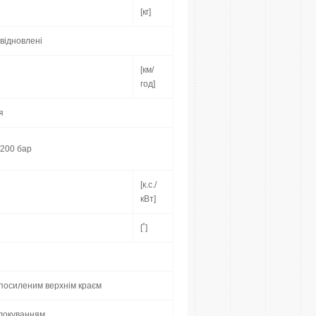
[кг]
 відновлені
[км/
год]
я
/200 бар
[к.с./
кВт]
[˚]
 посиленим верхнім краєм
блокуванням