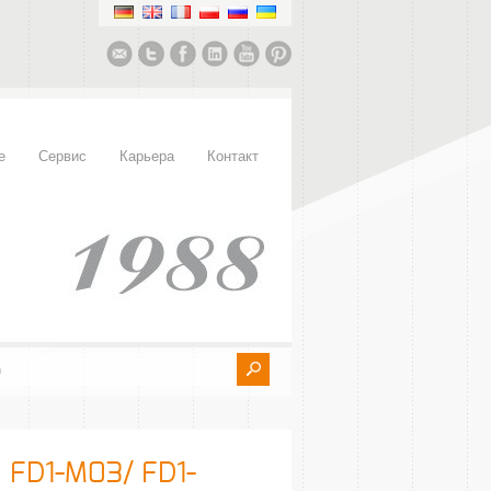
е
Сервис
Карьера
Контакт
 FD1-M03/ FD1-