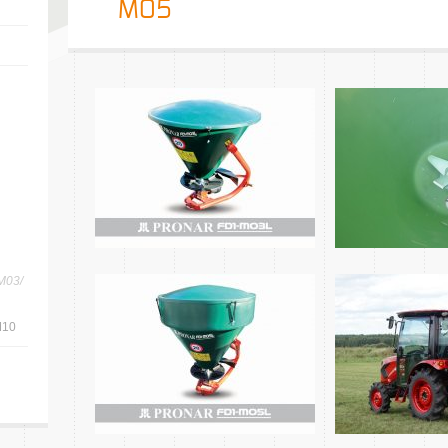
M05
M03/
M10