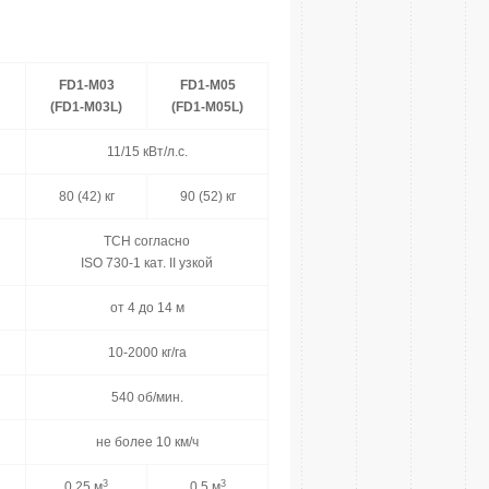
FD1-M03
FD1-M05
(FD1-M03L)
(FD1-M05L)
11/15 кВт/л.с.
80 (42) кг
90 (52) кг
ТСН согласно
ISO 730-1 кат. II узкой
от 4 до 14 м
10-2000 кг/га
540 об/мин.
не более 10 км/ч
3
3
0,25 м
0,5 м