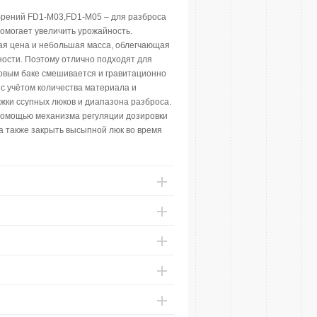
рений FD1-M03,FD1-M05 – для разброса
омогает увеличить урожайность.
я цена и небольшая масса, облегчающая
ности. Поэтому отлично подходят для
совым баке смешивается и гравитационно
с учётом количества материала и
жки ссупных люков и диапазона разброса.
помощью механизма регуляции дозировки
а также закрыть высыпной люк во время