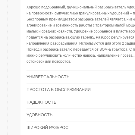
Хорошо подобранный, функциональный pазбрасыватель удоб
на поверхности сыпучих либо гранулированных удобрений – п
Бесспорным преимуществом pазбрасывателей являетса низка
агрегирование и возможность рaботы с трактором малой мощ
малых и средних хозяйств. Удобрение собранное в пластмас
подаётся на разбрасывающую тарелку. Разброс регулируется 
направления разбрасывания. Используются для этого 2 задви
Привод к рaзбрасывателю передается от ВОМ-а трактора. С 
можно регулировать количество навоза, направление посева, 
остоновок или поворотов.
УНИВЕРСАЛЬНОСТЬ
ПРОСТОТА В ОБСЛУЖИВАНИИ
НАДЁЖНОСТЬ
УДОБНОСТЬ
ШИРОКИЙ РАЗБРОС