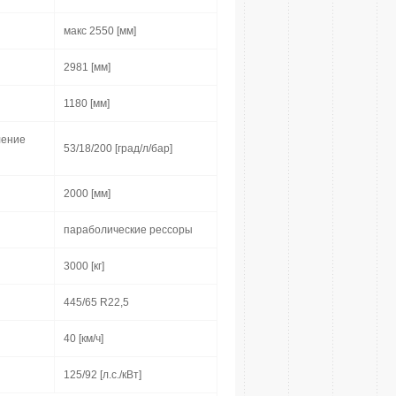
макс 2550 [мм]
2981 [мм]
1180 [мм]
ление
53/18/200 [град/л/бар]
2000 [мм]
параболические рессоры
3000 [кг]
445/65 R22,5
40 [км/ч]
125/92 [л.с./кВт]