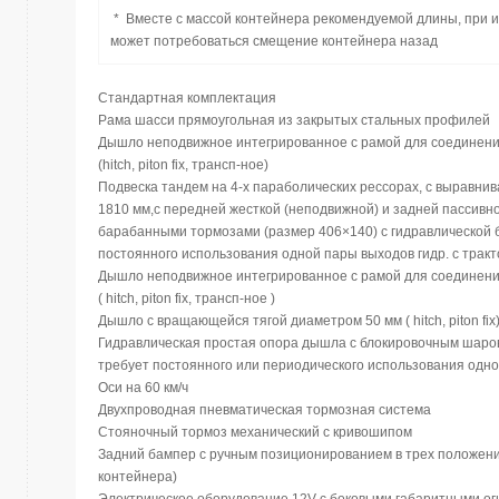
* Вместе с массой контейнера рекомендуемой длины, при и
может потребоваться смещение контейнера назад
Стандартная комплектация
Рама шасси прямоугольная из закрытых стальных профилей
Дышло неподвижное интегрированное с рамой для соединения
(hitch, piton fix, трансп-ное)
Подвеска тандем на 4-х параболических рессорах, с выравн
1810 мм,с передней жесткой (неподвижной) и задней пассив
барабанными тормозами (размер 406×140) с гидравлической б
постоянного использования одной пары выходов гидр. с тракт
Дышло неподвижное интегрированное с рамой для соединения
( hitch, piton fix, трансп-ное )
Дышло с вращающейся тягой диаметром 50 мм ( hitch, piton fix
Гидравлическая простая опора дышла с блокировочным шаро
требует постоянного или периодического использования одног
Оси на 60 км/ч
Двухпроводная пневматическая тормозная система
Стояночный тормоз механический с кривошипом
Задний бампер с ручным позиционированием в трех положени
контейнера)