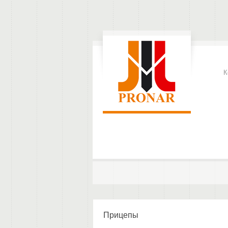
К
Прицепы