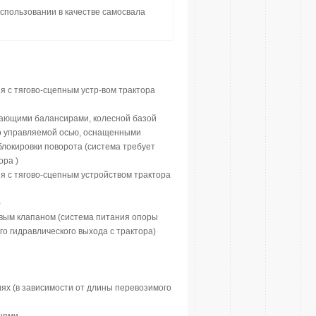
спользовании в качестве самосвала
 с тягово-сцепным устр-вом трактора
ивающими балансирами, колесной базой
но управляемой осью, оснащенными
локировки поворота (система требует
ора )
 с тягово-сцепным устройством трактора
)
вым клапаном (система питания опоры
о гидравлического выхода с трактора)
ях (в зависимости от длины перевозимого