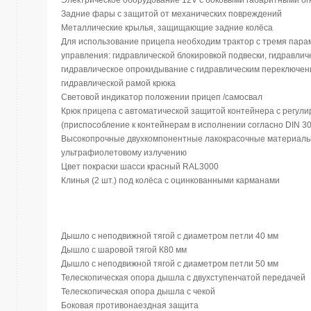
Электрическое оборудование 12V с боковыми габаритными о
Задние фары с защитой от механических повреждений
Металлические крылья, защищающие задние колёса
Для использование прицепа необходим трактор с тремя пара
управления: гидравлической блокировкой подвески, гидравлич
гидравлическое опрокидывание с гидравлическим переключен
гидравлической рамой крюка
Световой индикатор положении прицеп /самосвал
Крюк прицепа с автоматической защитой контейнера с регули
(приспособление к контейнерам в исполнении согласно DIN 30
Высокопрочные двухкомпонентные лакокрасочные материалы 
ультрафиолетовому излучению
Цвет покраски шасси красный RAL3000
Клинья (2 шт.) под колёса с оцинкованными карманами
Дышло с неподвижной тягой с диаметром петли 40 мм
Дышло с шаровой тягой К80 мм
Дышло с неподвижной тягой с диаметром петли 50 мм
Телескопическая опора дышла с двухступенчатой передачей
Телескопическая опора дышла с чекой
Боковая противонаездная защита