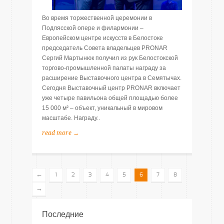
Во время торжественной церемонии в
Подлясской опере и филармонии –
Европейском центре искусств в Белостоке
председатель Совета владельцев PRONAR
Сергий Мартынюк получил из рук Белостокской
торгово-промышленной палаты награду за
расширение Выставочного центра в Семятычах.
Сегодня Выставочный центр PRONAR включает
уже четыре павильона общей площадью более
15 000 м² – объект, уникальный в мировом
масштабе. Награду..
read more →
←
1
2
3
4
5
6
7
8
→
Последние