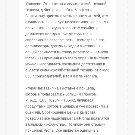
Мюнхене. Это выставка сельскохозяйственной
техники, действовала с Октоберфест.
В этом году приехало меньше посетителей, чем
ожидалось. На слабую посещаемость повлияла
плохая конъюнктура в сельском хозяйстве,
дождливая погода в начале события, и
соображения безопасности. Несмотря на это,
организаторы довольны ходом выставки. В
общей сложности выставку посетило 280 тысяч
гостей из Германии и со всего мира. На выставке
можно было увидеть последние достижения в
области сельскохозяйственной техники от около
650 производителей, в том числе Pronarа.
Pronar выставил на выставке 4 прицепа,
которые пользовались большим спросом.
PT612, T185, T026M и T654/2, являются
продуктами, которые Баварцы уже проверили и
оценили. Соотношение цены и качества,
позволяет все чаще прицепам Pronar появлятся
в баварских хохяйствах. По числу регистрации
прицепов, Pronar уже является одним из 3