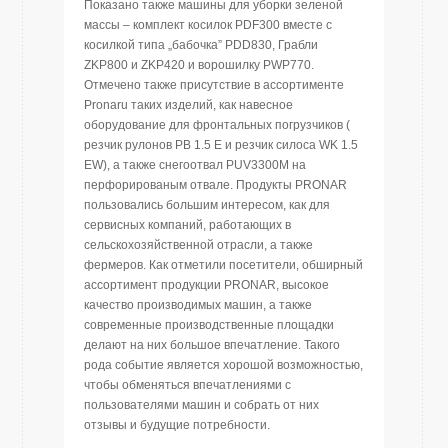
Показано также машины для уборки зеленой
массы – комплект косилок PDF300 вместе с
косилкой типа „бабочка” PDD830, Грабли
ZKP800 и ZKP420 и ворошилку PWP770.
Отмечено также присутствие в ассортименте
Pronaru таких изделий, как навесное
оборудование для фронтальных погрузчиков (
резчик рулонов РВ 1.5 E и резчик силоса WK 1.5
EW), а также снегоотвал PUV3300M на
перфорированым отвале. Продукты PRONAR
пользовались большим интересом, как для
сервисных компаний, работающих в
сельскохозяйственной отрасли, а также
фермеров. Как отметили посетители, обширный
ассортимент продукции PRONAR, высокое
качество производимых машин, а также
современные производственные площадки
делают на них большое впечатление. Такого
рода событие является хорошой возможностью,
чтобы обменяться впечатлениями с
пользователями машин и собрать от них
отзывы и будущие потребности.