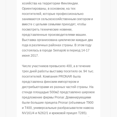
хозяйства на территории Финляндии.
Ориентированы, в основном, на тех
посетителей, которые профессионально
занимаются сельскохозяйственным сектором и
вместе с целыми семьями приходят, чтобы
посмотреть технические новинки,
представленные производителями машин.
Выставка организована циклически каждые два
года в различных районах страны. В этом году
состоялась в городе Seinajoki в период 14-17
июня 2017.
Число участников превысило 400, а в течение
трех дней работы выставку посетило ок. 94 тыс.
посетителей. Компания PRONAR была
представлена финским импортером и
дистрибьюторами из разных частей страны. На
стенде площадью 500м2 представлено широкое
предложение фирмы Pronar. Доминирующими
были большие прицепа Pronar (объемные T900
и T400, универсальные разбрасыватели навоза
NV161/4 и N262/1 и крюковой прицеп T285).