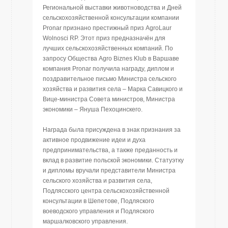
Региональной выставки животноводства и Дней
cельскохозяйственной консультации компании
Pronar признано престижный приз AgroLaur
Wolnosci RP. Этот приз предназначён для
лучших сельскохозяйственных компаний. По
запросу Общества Agro Biznes Klub в Варшаве
компания Pronar получила награду, диплом и
поздравительное письмо Министра сельского
хозяйства и развития села – Марка Савицкoго и
Вице-министра Совета министров, Министра
экономики – Януша Пехоцинскего.
Награда была присуждена в знак признания за
активное продвижение идеи и духа
предпринимательства, а также преданность и
вклад в развитие польской экономики. Статуэтку
и дипломы вручали представители Министра
сельского хозяйства и развития села,
Подлясского центра сельскохозяйственной
консультации в Шепетове, Подляского
воеводского управления и Подляского
маршалковского управления.