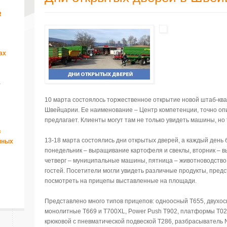
R
ах
а
10 марта состоялось торжественное открытие новой штаб-ква
Швейцарии. Ее наименование – Центр компетенции, точно оп
предлагает. Клиенты могут там не только увидеть машины, но 
в
13-18 марта состоялись дни открытых дверей, а каждый день
нных
понедельник – выращивание картофеля и свеклы, вторник – в
четверг – муниципальные машины, пятница – животноводство,
гостей. Посетители могли увидеть различные продукты, пред
посмотреть на прицепы выставленные на площади.
Представлено много типов прицепов: одноосный T655, двухос
монолитные T669 и T700XL, Power Push T902, платформы T026
крюковoй с пневматической подвеской T286, разбрасыватель N