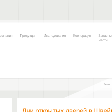
омпания
Продукция
Исследования
Кооперация
Запасны
Части
Дни открытых дверей в Швей