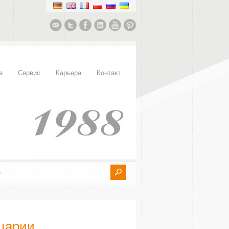
е
Сервис
Карьера
Контакт
царии