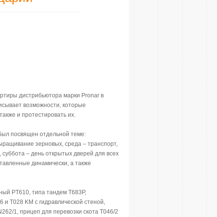
ртиры дистрибьютора марки Pronar в
иcывает возможности, которыe
также и протестировать их.
 был посвящен отдельной теме:
ыращивание зерновых, среда – транспорт,
 суббота – день открытых дверей для всех
ставленные динамически, а также
ный PT610, типа тандем T683P,
 и T028 KM с гидравлической стеной,
262/1, прицеп для перевозки скота T046/2