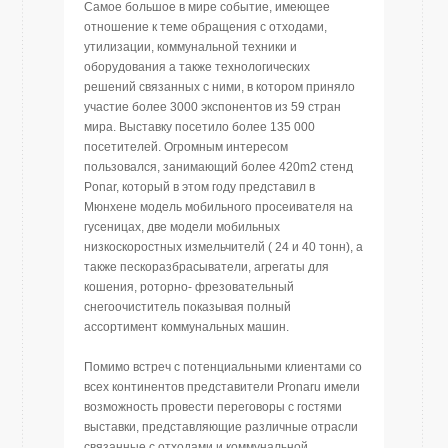
Самое большое в мире событие, имеющее
отношение к теме обращения с отходами,
утилизации, коммунальной техники и
оборудования а также технологических
решений связанных с ними, в котором приняло
участие более 3000 экспонентов из 59 стран
мира. Выставку посетило более 135 000
посетителей. Огромным интересом
пользовался, занимающий более 420m2 стенд
Ponar, который в этом году представил в
Мюнхене модель мобильного просеивателя на
гусеницах, две модели мобильных
низкоскоростных измельчителй ( 24 и 40 тонн), а
также пескоразбрасыватели, агрегаты для
кошения, роторно- фрезовательный
снегоочиститель показывая полный
ассортимент коммунальных машин.
Помимо встреч с потенциальными клиентами со
всех континентов представители Pronaru имели
возможность провести переговоры с гостями
выставки, представляющие различные отрасли
связанные с отходами и коммунальной