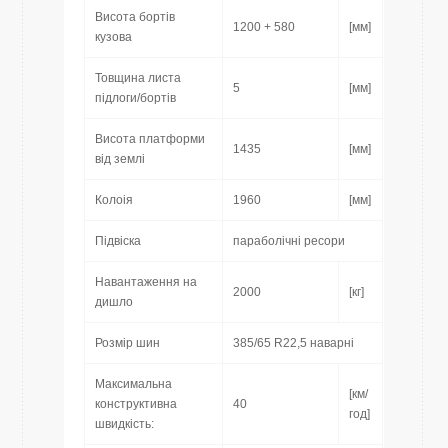
Висота бортів
1200 + 580
[мм]
кузова
Товщина листа
5
[мм]
підлоги/бортів
Висота платформи
1435
[мм]
від землі
Колоія
1960
[мм]
Підвіска
параболічні ресори
Навантаження на
2000
[кг]
дишло
Розмір шин
385/65 R22,5 наварні
Максимальна
[км/
конструктивна
40
год]
швидкість: