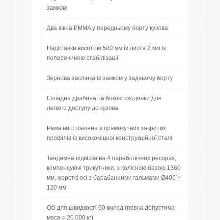
замком
Два вікна PMMA у передньому борту кузова
Надставки висотою 580 мм із листа 2 мм із
поперечиною стабілізації
Зернова заслінка із замком у задньому борту
Складна драбина та бокові сходинки для
легкого доступу до кузова
Рама виготовлена з прямокутних закритих
профілів із високоміцної конструкційної сталі
Тандемна підвіска на 4 параболічних ресорах,
компенсуючі трикутники, з колісною базою 1360
мм, жорсткі осі з барабанними гальмами Ø406 ×
120 мм
Осі для швидкості 60 км/год (повна допустима
маса = 20 000 кг)