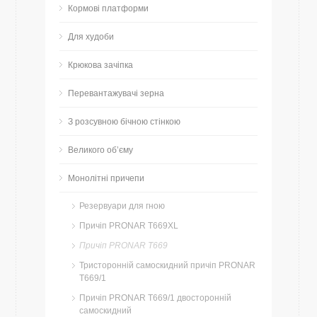
Кормові платформи
Для худоби
Крюкова зачіпка
Перевантажувачі зерна
З розсувною бічною стінкою
Великого об’єму
Монолітні причепи
Резервуари для гною
Причіп PRONAR T669XL
Причіп PRONAR T669
Тристоронній самоскидний причіп PRONAR
T669/1
Причіп PRONAR T669/1 двосторонній
самоскидний