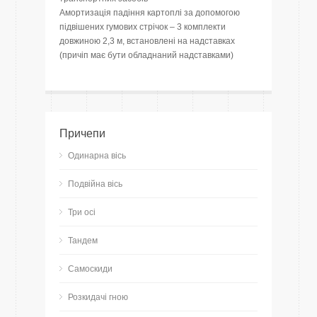
Амортизація падіння картоплі за допомогою
підвішених гумових стрічок – 3 комплекти
довжиною 2,3 м, встановлені на надставках
(причіп має бути обладнаний надставками)
Причепи
Одинарна вісь
Подвійна вісь
Три осі
Тандем
Самоскиди
Розкидачі гною