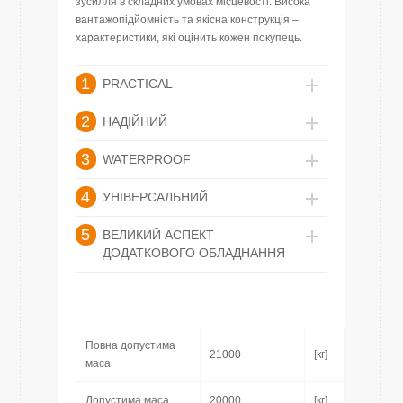
зусилля в складних умовах місцевості. Висока
вантажопідйомність та якісна конструкція –
характеристики, які оцінить кожен покупець.
1
PRACTICAL
2
НАДІЙНИЙ
3
WATERPROOF
4
УНІВЕРСАЛЬНИЙ
5
ВЕЛИКИЙ АСПЕКТ
ДОДАТКОВОГО ОБЛАДНАННЯ
Повна допустима
21000
[кг]
маса
Допустима маса
20000
[кг]