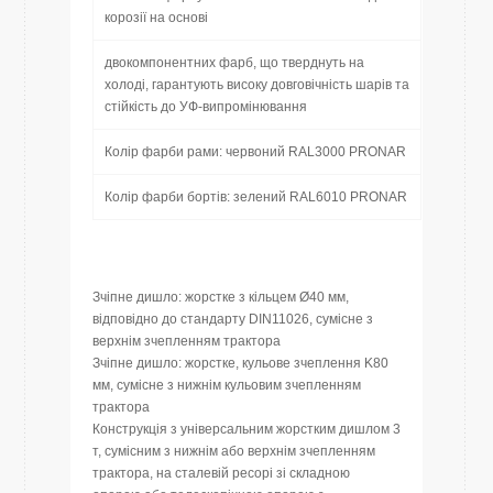
корозії на основі
двокомпонентних фарб, що тверднуть на
холоді, гарантують високу довговічність шарів та
стійкість до УФ-випромінювання
Колір фарби рами: червоний RAL3000 PRONAR
Колір фарби бортів: зелений RAL6010 PRONAR
Зчіпне дишло: жорстке з кільцем Ø40 мм,
відповідно до стандарту DIN11026, сумісне з
верхнім зчепленням трактора
Зчіпне дишло: жорстке, кульове зчеплення K80
мм, сумісне з нижнім кульовим зчепленням
трактора
Конструкція з універсальним жорстким дишлом 3
т, сумісним з нижнім або верхнім зчепленням
трактора, на сталевій ресорі зі складною