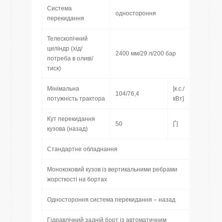
Система
одностороння
перекидання
Телескопічний
циліндр (хід/
2400 мм/29 л/200 бар
потреба в оливі/
тиск)
Мінімальна
[к.с./
104/76,4
потужність трактора
кВт]
Кут перекидання
50
[˚]
кузова (назад)
Стандартне обладнання
Монококовий кузов із вертикальними ребрами
жорсткості на бортах
Одностороння система перекидання – назад
Гідравлічний задній борт із автоматичним