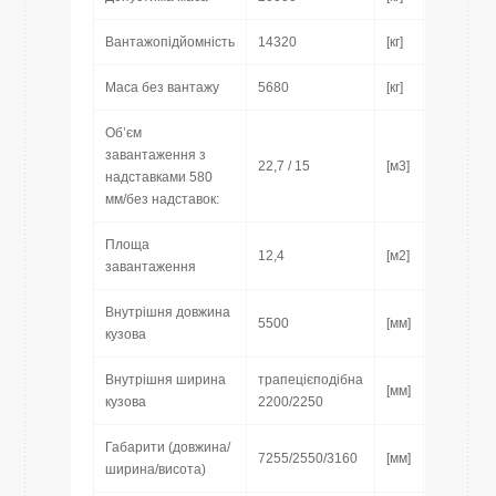
Вантажопідйомність
14320
[кг]
Маса без вантажу
5680
[кг]
Об’єм
завантаження з
22,7 / 15
[м3]
надставками 580
мм/без надставок:
Площа
12,4
[м2]
завантаження
Внутрішня довжина
5500
[мм]
кузова
Внутрішня ширина
трапецієподібна
[мм]
кузова
2200/2250
Габарити (довжина/
7255/2550/3160
[мм]
ширина/висота)