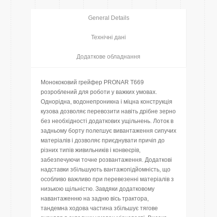
General Details
Технічні дані
Додаткове обладнання
Монококовий грейфер PRONAR T669
розроблений для роботи у важких умовах.
Однорідна, водонепроникна і міцна конструкція
кузова дозволяє перевозити навіть дрібне зерно
без необхідності додаткових ущільнень. Лоток в
задньому борту полегшує вивантаження сипучих
матеріалів і дозволяє приєднувати причіп до
різних типів живильників і конвеєрів,
забезпечуючи точне розвантаження. Додаткові
надставки збільшують вантажопідйомність, що
особливо важливо при перевезенні матеріалів з
низькою щільністю. Завдяки додатковому
навантаженню на задню вісь трактора,
тандемна ходова частина збільшує тягове