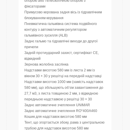
опорою або телескопічною опорою з
фіксаторами
Примусово керована задня вісь із гідравлічним
блокуванням керування
Пневматична гальмівна система подвійного
контуру з автоматичним регулятором
гальмівного зусилля (ALB)
Заднє гальмо та гідравлічні виходи до другої
причепи
Задній протиударний захист, сертифікат CE,
відкидний
Зернова жолобна заслінка
Надставки висотою 580 мм із листа 2 мм із
вікном 30 × 30 у решітці на передній надставці
Надставки висотою 1000 мм (замість надставок
580 мм), що збільшують об’єм завантаження до
27,7 м3, з листа товщиною 2 мм, з відкидною
передньою надставкою у решітці 30 × 30
Заднє автоматичне зчеплення UNIMAR
Заднє автоматичне зчеплення RO*400A460
Кошик для надставок висотою 580 мм
Тент, що згортається збоку, рама з центральною
трубою для надставок висотою 580 мм