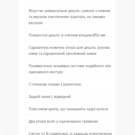
Жорстке універсальне дишло, сумісне з нижнім
та верхнім зчепленням трактора, на гумових
ресорах
Поворотне дишло зі зчіпним кільцем Ø50 мм
Гідравлічна ножична опора для дишла, рухома
ніжка та гідравлічний запобіжний замок
Пневматична гальмівна система подвійного або
одинарного контуру
Стоянкове гальмо з рукояткою
Задній захист, відкидний
Пластикові крила, що захищають задні колеса
Два упори коліс у оцинкованих тримачах
Світло 12 В (лампочка), із задньою електричною