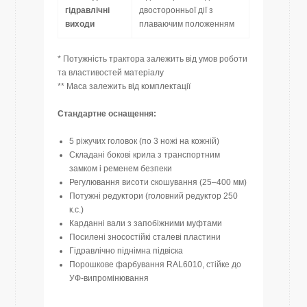
гідравлічні
двосторонньої дії з
виходи
плаваючим положенням
* Потужність трактора залежить від умов роботи
та властивостей матеріалу
** Маса залежить від комплектації
Стандартне оснащення:
5 ріжучих головок (по 3 ножі на кожній)
Складані бокові крила з транспортним
замком і ременем безпеки
Регулювання висоти скошування (25–400 мм)
Потужні редуктори (головний редуктор 250
к.с.)
Карданні вали з запобіжними муфтами
Посилені зносостійкі сталеві пластини
Гідравлічно піднімна підвіска
Порошкове фарбування RAL6010, стійке до
УФ-випромінювання