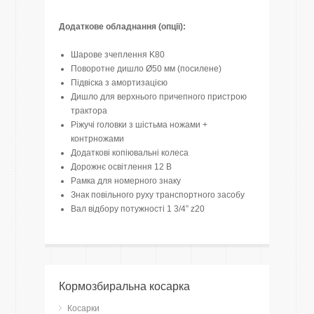
Додаткове обладнання (опції):
Шарове зчеплення K80
Поворотне дишло Ø50 мм (посилене)
Підвіска з амортизацією
Дишло для верхнього причепного пристрою
трактора
Ріжучі головки з шістьма ножами +
контрножами
Додаткові копіювальні колеса
Дорожнє освітлення 12 В
Рамка для номерного знаку
Знак повільного руху транспортного засобу
Вал відбору потужності 1 3/4” z20
Кормозбиральна косарка
Косарки