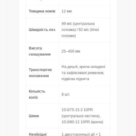
Товщина ножів
12 мм
99 м/с (центральна
Швидкість лез
головка) / 92 м/с (бічні
головки)
Висота
25–400 мм
скошування
На дишлі, крила складені
Транспортне
та зафіксовані ременем,
положення
підвіска піднята
Кількість
8 шт.
коліс
10.0/75-15.3 10PR
Шини
(центральна частина),
10.0/80-12 10PR (крила)
Необхідні
1 двосторонньої дії + 1