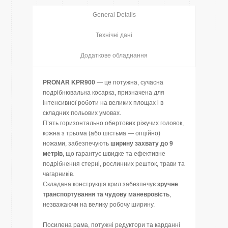
General Details
Технічні дані
Додаткове обладнання
PRONAR KPR900
— це потужна, сучасна
подрібнювальна косарка, призначена для
інтенсивної роботи на великих площах і в
складних польових умовах.
П’ять горизонтально обертових ріжучих головок,
кожна з трьома (або шістьма — опційно)
ножами, забезпечують
ширину захвату до 9
метрів
, що гарантує швидке та ефективне
подрібнення стерні, рослинних решток, трави та
чагарників.
Складана конструкція крил забезпечує
зручне
транспортування та чудову маневровість
,
незважаючи на велику робочу ширину.
Посилена рама, потужні редуктори та карданні