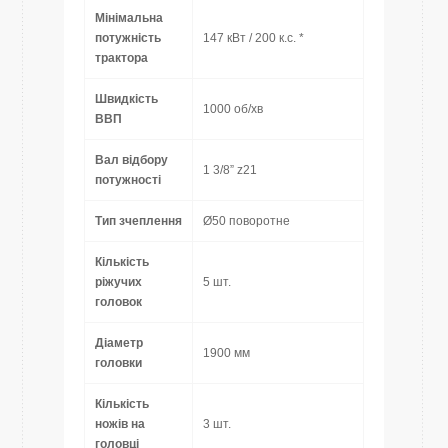
Мінімальна
потужність
147 кВт / 200 к.с. *
трактора
Швидкість
1000 об/хв
ВВП
Вал відбору
1 3/8” z21
потужності
Тип зчеплення
Ø50 поворотне
Кількість
ріжучих
5 шт.
головок
Діаметр
1900 мм
головки
Кількість
ножів на
3 шт.
головці