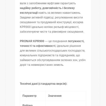
вали з запобіжними муфтами гарантують
надійну роботу, довговічність і безпеку
експлуатації
навіть за великих навантажень.
Завдяки активній підвісці, регулюванню висоти
скошування та продуманій конструкції, косарка
KPR900 ідеально копіює рельєф місцевості,
забезпечуючи чисте та рівномірне скошування.
PRONAR KPR900
— це поєднання
потужності,
точності та ефективності
, ідеальне рішення
для великих сільськогосподарських господарств,
комунальних підприємств та підрядників, що
займаються обслуговуванням зелених зон, узбіч
доріг та невикористаних земель.
Технічні дані (стандартна версія):
Параметр
Значення
Робоча