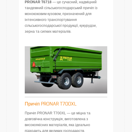
PRONAR T6718
— це сучасний, надміцний
тандемний сільськогосподарський причіп із
монококовим кузовом, призначений для
інтенсивного транспортування
сільськогосподарської продукції, кукурудзи,
зерна та сипких матеріалів.
Причіп PRONAR T700XL
Причіп PRONAR T700XL — це міцна та
довговічна конструкція, виготовлена з
високоякісних матеріалів, яка ідеально
підходить для великих господарств.