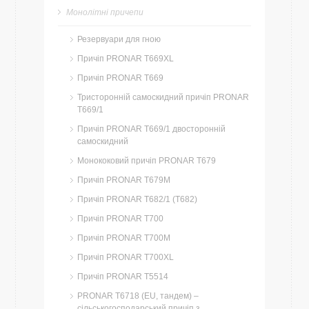
Монолітні причепи
Резервуари для гною
Причіп PRONAR T669XL
Причіп PRONAR T669
Тристоронній самоскидний причіп PRONAR
T669/1
Причіп PRONAR T669/1 двосторонній
самоскидний
Монококовий причіп PRONAR T679
Причіп PRONAR T679M
Причіп PRONAR T682/1 (T682)
Причіп PRONAR T700
Причіп PRONAR T700M
Причіп PRONAR T700XL
Причіп PRONAR T5514
PRONAR T6718 (EU, тандем) –
сільськогосподарський причіп з