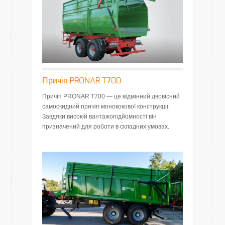
Причіп PRONAR T700
Причіп PRONAR T700 — це відмінний двовісний
самоскидний причіп монококової конструкції.
Завдяки високій вантажопідйомності він
призначений для роботи в складних умовах.