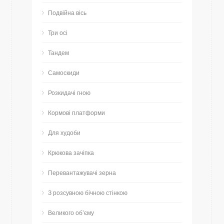
Подвійна вісь
Три осі
Тандем
Самоскиди
Розкидачі гною
Кормові платформи
Для худоби
Крюкова зачіпка
Перевантажувачі зерна
З розсувною бічною стінкою
Великого об’єму