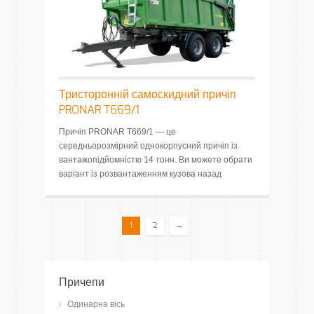
Тристоронній самоскидний причіп
PRONAR T669/1
Причіп PRONAR T669/1 — це
середньорозмірний однокорпусний причіп із
вантажопідйомністю 14 тонн. Ви можете обрати
варіант із розвантаженням кузова назад
→
1
2
Причепи
Одинарна вісь