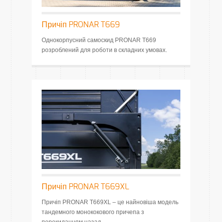
Причіп PRONAR T669
Однокорпусний самоскид PRONAR T669
розроблений для роботи в складних умовах.
Причіп PRONAR T669XL
Причіп PRONAR T669XL – це найновіша модель
тандемного монококового причепа з