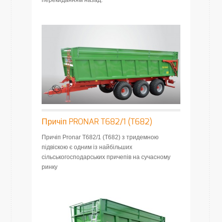
перекиданням назад.
Причіп PRONAR T682/1 (T682)
Причіп Pronar T682/1 (T682) з тридемною
підвіскою є одним із найбільших
сільськогосподарських причепів на сучасному
ринку